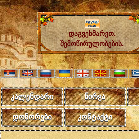
დაგვეხმარეთ.
შემოწირულობების.
კალენდარი
წირვა
დონორები
კონტაქტი