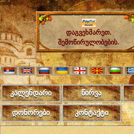
დაგვეხმარეთ.
შემოწირულობების.
კალენდარი
წირვა
დონორები
კონტაქტი