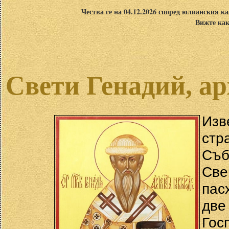
Чества се на 04.12.2026 според юлианския ка
Вижте как
Свети Генадий, а
Изв
стр
Съ
Све
пас
две
Го