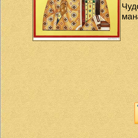
Чуд
ман