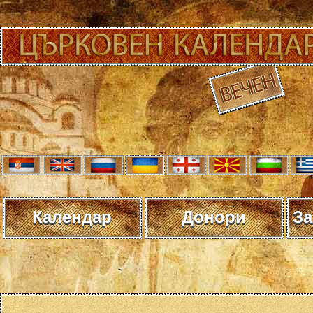
Календар
Донори
За