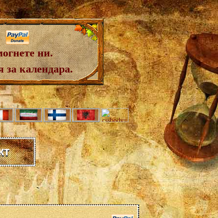
огнете ни.
 за календара.
кт