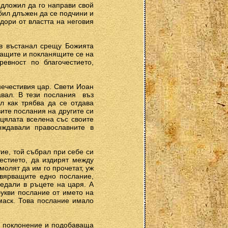
едложил да го направи свой
 бил длъжен да се подчини и
дори от властта на неговия
ъв въстанал срещу Божията
ващите и покланящите се на
евност по благочестието,
нечестивия цар. Свети Иоан
вал. В тези послания ­ въз
л как трябва да се отдава
ите послания на другите си
 цялата вселена със своите
рждавали православните в
ие, той събрал при себе си
естието, да издирят между
молят да им го прочетат, уж
 вярващите едно послание,
редали в ръцете на царя. А
букви послание от името на
амаск. Това послание имало
ам поклонение и подобаваща