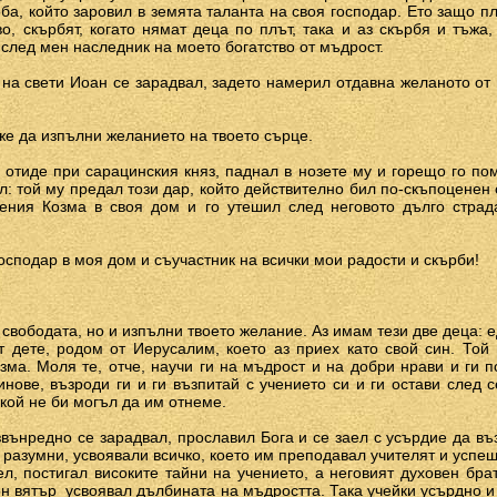
ба, който заровил в земята таланта на своя господар. Ето защо п
, скърбят, когато нямат деца по плът, така и аз скърбя и тъжа
 след мен наследник на моето богатство от мъдрост.
на свети Иоан се зарадвал, задето намерил отдавна желаното от 
може да изпълни желанието на твоето сърце.
 отиде при сарацинския княз, паднал в нозете му и горещо го п
л: той му предал този дар, който действително бил по-скъпоценен 
ения Козма в своя дом и го утешил след неговото дълго страд
ди господар в моя дом и съучастник на всички мои радости и скърби!
ва свободата, но и изпълни твоето желание. Аз имам тези две деца: 
от дете, родом от Иерусалим, което аз приех като свой син. Той
ма. Моля те, отче, научи ги на мъдрост и на добри нрави и ги п
инове, възроди ги и ги възпитай с учението си и ги остави след 
икой не би могъл да им отнеме.
вънредно се зарадвал, прославил Бога и се заел с усърдие да въз
 разумни, усвоявали всичко, което им преподавал учителят и успе
л, постигал високите тайни на учението, а неговият духовен брат
 вятър ­ усвоявал дълбината на мъдростта. Така учейки усърдно и