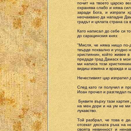
почит на твоето царско ве
охранява слабо и няма сил
заради Бога, и изпрати х
неочаквано да нападне Дам
градът и цялата страна са 
Като написал до себе си т
до сарацинския княз:
"Мисля, че няма нищо по-
твърде похвално и угодно н
християнин, който живее в
предаде град Дамаск в мои 
ми написа този християнин
видиш измяна и вражда и щ
Нечестивият цар изпратил 
След като ги получил и пр
Иоан прочел и разгледал пи
­ Буквите върху тази харти
на мен дори и на ум не ми
лукавство.
Той разбрал, че това е де
отсекат дясната ръка на н
своята невинност и ненав