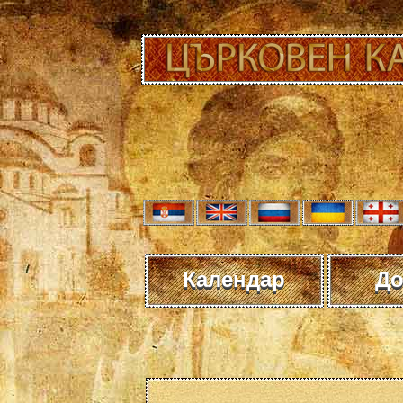
Календар
До