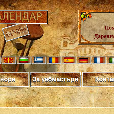
Пом
Дарения
нори
За уебмастъри
Конта