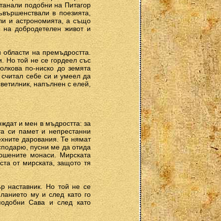
станали подобни на Питагор
съвършенствали в поезията,
али и астрономията, а също
и на добродетелен живот и
и области на премъдростта.
. Но той не се гордеел със
толкова по-ниско до земята
 считал себе си и умеел да
светилник, напълнен с елей,
ождат и мен в мъдростта: за
та си памет и непрестанни
ехните дарования. Те нямат
осподарю, пусни ме да отида
ършените монаси. Мирската
ста от мирската, защото тя
р наставник. Но той не се
ланието му и след като го
подобни Сава и след като