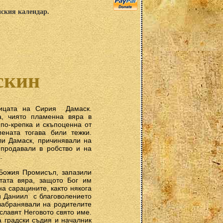
нския календар.
скин
цата на Сирия ­ Дамаск.
а, чиято пламенна вяра в
 по-крепка и скъпоценна от
ената тогава били тежки.
ли Дамаск, причинявали на
 продавали в робство и на
.
 Божия Промисъл, запазили
тата вяра, защото Бог им
а сарацините, както някога
 Даниил ­ с благоволението
 забранявали на родителите
ославят Неговото свято име.
а градски съдия и началник