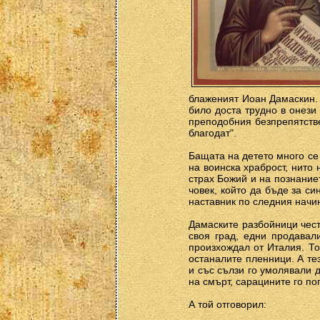
блаженият Иоан Дамаскин. 
било доста трудно в онези
преподобния безпрепятстве
благодат".
Бащата на детето много се 
на воинска храброст, нито н
страх Божий и на познание
човек, който да бъде за с
наставник по следния начи
Дамаските разбойници чест
своя град, едни продавал
произхождал от Италия. То
останалите пленници. А те
и със сълзи го умолявали 
на смърт, сарацините го по
А той отговорил: