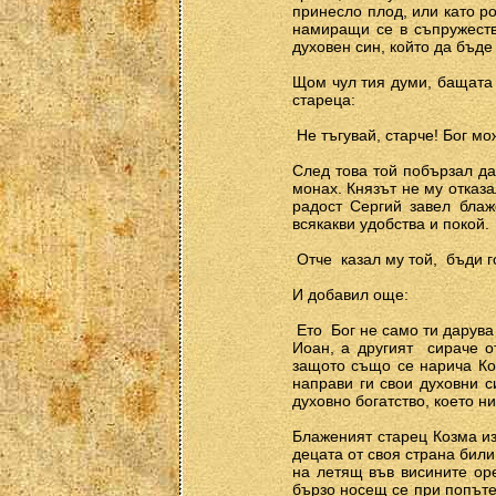
принесло плод, или като ро
намиращи се в съпружество
духовен син, който да бъде
Щом чул тия думи, бащата 
стареца:
­ Не тъгувай, старче! Бог 
След това той побързал да
монах. Князът не му отказа
радост Сергий завел блаж
всякакви удобства и покой.
­ Отче ­ казал му той, ­ бъ
И добавил още:
­ Ето ­ Бог не само ти дару
Иоан, а другият ­ сираче 
защото също се нарича Коз
направи ги свои духовни с
духовно богатство, което н
Блаженият старец Козма из
децата от своя страна били
на летящ във висините оре
бързо носещ се при попътен