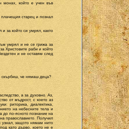
н монах, който е учен във
л плачещия старец и познал
л и за който си умрял, както
 съм умрял и не се грижа за
 за Христовите раби и който
бездетен и не оставям след
що скърбиш, че нямаш деца?
аследство, а за духовно. Аз,
тво от мъдрост, с което аз
ки: риторика, диалектика,
ението на небесните тела и
да до по-ясното познание на
 на православието. Получил
ъм узнал, защото нямам нито
под като дърво, което не е