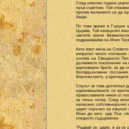
След няколко години умрял
пръв съветник. Той отказва
против желанието си да пр
баща.
По това време в Гърция ц
Църква. Той изхвърлял ико
светите икони безмилост
подражавайки на Илия Тесв
Като взел меча на Словото
изпратил много послания з
основа на Свещеното Писа
дължимото поклонение на с
единоверни братя, за да г
боговдъхновени послания
благочестието, а еретиците
Слухът за това достигнал 
единомишлените си еретиц
православните някое от пос
за тяхна полза. След мно
написано собственоръчно о
царят поръчал на изкусни 
Иоан до него ­ цар Лъв, с
следното съдържание:
"Радвай се, царю, и аз се