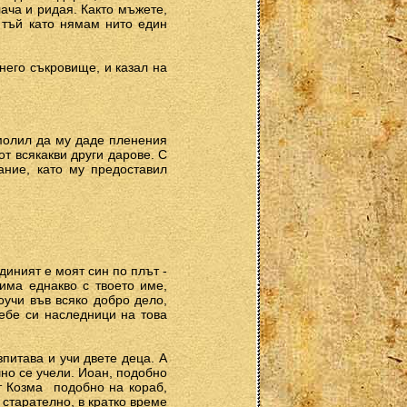
лача и ридая. Както мъжете,
, тъй като нямам нито един
него съкровище, и казал на
омолил да му даде пленения
от всякакви други дарове. С
ание, като му предоставил
единият е моят син по плът ­
 има еднакво с твоето име,
оучи във всяко добро дело,
себе си наследници на това
питава и учи двете деца. А
шно се учели. Иоан, подобно
 Козма ­ подобно на кораб,
 старателно, в кратко време