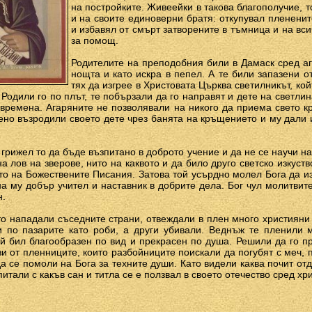
на постройките. Живеейки в такова благополучие, 
и на своите единоверни братя: откупувал плененит
и избавял от смърт затворените в тъмница и на вс
за помощ.
Родителите на преподобния били в Дамаск сред аг
нощта и като искра в пепел. А те били запазени о
тях да изгрее в Христовата Църква светилникът, ко
Родили го по плът, те побързали да го направят и дете на светлин
 времена. Агаряните не позволявали на никого да приема свето 
но възродили своето дете чрез банята на кръщението и му дали 
грижел то да бъде възпитано в доброто учение и да не се научи на
а лов на зверове, нито на каквото и да било друго светско изкуство
то на Божествените Писания. Затова той усърдно молел Бога да и
ина му добър учител и наставник в добрите дела. Бог чул молитвит
н.
о нападали съседните страни, отвеждали в плен много християни 
и по пазарите като роби, а други убивали. Веднъж те пленили 
й бил благообразен по вид и прекрасен по душа. Решили да го п
зи от пленниците, които разбойниците поискали да погубят с меч, 
да се помоли на Бога за техните души. Като видели каква почит от
питали с какъв сан и титла се е ползвал в своето отечество сред хр