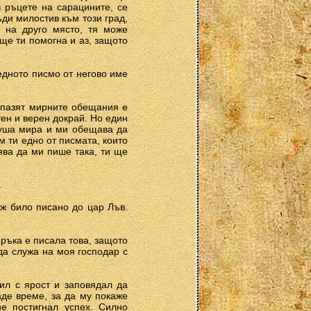
в ръцете на сарацините, се
ди милостив към този град,
е на друго място, тя може
ще ти помогна и аз, защото
едното писмо от негово име
 пазят мирните обещания е
тен и верен докрай. Но един
аруша мира и ми обещава да
м ти едно от писмата, които
ява да ми пише така, ти ще
.
уж било писано до цар Лъв.
 ръка е писала това, защото
да служа на моя господар с
нил с ярост и заповядал да
аде време, за да му покаже
не постигнал успех. Силно