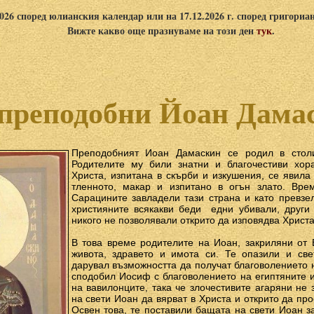
2026 според юлианския календар или на 17.12.2026 г. според григориа
Вижте какво още празнуваме на този ден
тук
.
 преподобни Йоан Дама
Преподобният Иоан Дамаскин се родил в столи
Родителите му били знатни и благочестиви хор
Христа, изпитана в скърби и изкушения, се явила
тленното, макар и изпитано в огън злато. Врем
Сарацините завладели тази страна и като превзе
християните всякакви беди ­ едни убивали, други
никого не позволявали открито да изповядва Христа
В това време родителите на Иоан, закриляни от
живота, здравето и имота си. Те опазили и све
дарувал възможността да получат благоволението н
сподобил Иосиф с благоволението на египтяните и
на вавилонците, така че злочестивите агаряни не
на свети Иоан да вярват в Христа и открито да пр
Освен това, те поставили бащата на свети Иоан з