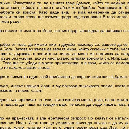
личие. Известявам те, че нашият град Дамаск, който се намира 
на стража, войската в него е слаба и малобройна. Умолявам те, бъ
рабрата си войска. Като даде вид, че има намерение да отид
аск и тогава лесно ще вземеш града под своя власт. В това много 
в мои ръце."
ова писмо от името на Иоан, хитрият цар заповядал да напишат сл
добро от това, да имаме мир и дружба помежду си, защото да се
а Бога. Затова аз желая да запазя мира, който сключих с тебе, чес
 твоята държава, с честите си писма до мене ме подтиква да н
ръце без усилия, ако аз неочаквано изпратя войската си. Изпраща
. Това ще те убеди в моето приятелство; а в този, който се осмел
е го накажеш както знаеш."
двете писма по един свой приближен до сарацинския княз в Дамаск
очел, князът извикал Иоан и му показал лъжливото писмо, което 
смото, а после казал:
я донякъде приличат на тези, които изписва моята ръка, но не моята
 е идвало да пиша на гръцкия цар. Не може да бъде никога това, 
ло на вражеската и зла еретическа хитрост. Но князът се изпъл
евинния Иоан. Иоан горещо умолявал княза да почака и да му д
истта, която изпитва към него злият еретически цар Лъв, но 