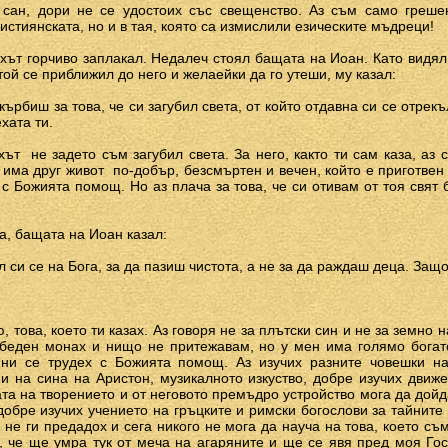
 сан, дори не се удостоих със свещенство. Аз съм само греше
стиянската, но и в тая, която са измислили езическите мъдреци!
ахът горчиво заплакал. Недалеч стоял бащата на Иоан. Като видя
 той се приближил до него и желаейки да го утеши, му казал:
кърбиш за това, че си загубил света, от който отдавна си се отрекъ
хата ти.
ахът ­ не задето съм загубил света. За него, както ти сам каза, аз
 има друг живот ­ по-добър, безсмъртен и вечен, който е приготвен
 с Божията помощ. Но аз плача за това, че си отивам от тоя свят 
а, бащата на Иоан казал:
тил си се на Бога, за да пазиш чистота, а не за да раждаш деца. За
, това, което ти казах. Аз говоря не за плътски син и не за земно н
беден монах и нищо не притежавам, но у мен има голямо богатс
ини се трудех с Божията помощ. Аз изучих разните човешки нау
 на сина на Аристон, музикалното изкуство, добре изучих движ
тата на творението и от неговото премъдро устройство мога да дой
добре изучих учението на гръцките и римски богослови за тайните
 не ги предадох и сега никого не мога да науча на това, което с
, че ще умра тук от меча на агаряните и ще се явя пред моя Гос