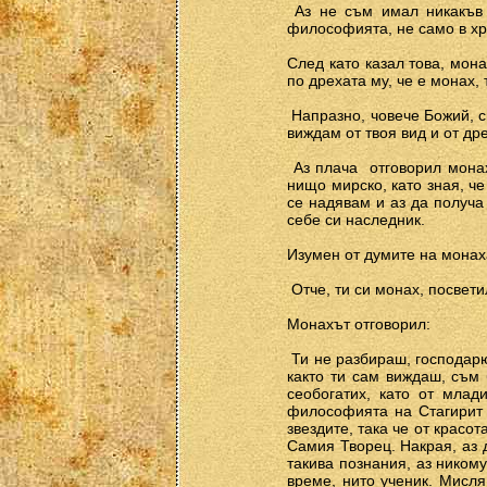
­ Аз не съм имал никакъв
философията, не само в хри
След като казал това, мон
по дрехата му, че е монах,
­ Напразно, човече Божий, с
виждам от твоя вид и от дре
­ Аз плача ­ отговорил мон
нищо мирско, като зная, че
се надявам и аз да получа
себе си наследник.
Изумен от думите на монах
­ Отче, ти си монах, посве
Монахът отговорил:
­ Ти не разбираш, господарю
както ти сам виждаш, съм 
сеобогатих, като от млад
философията на Стагирит и
звездите, така че от красо
Самия Творец. Накрая, аз 
такива познания, аз никому
време, нито ученик. Мисля