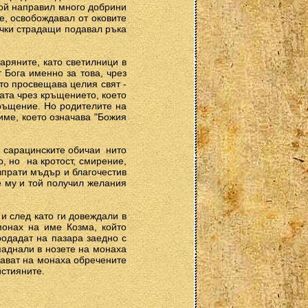
той направил много добрини
е, освобождавал от оковите
ички страдащи подавал ръка
аряните, като светилници в
т Бога именно за това, чрез
йто просвещава целия свят ­
ата чрез кръщението, което
кръщение. Но родителите на
име, което означава "Божия
 сарацинските обичаи ­ нито
, но ­ на кротост, смирение,
зпрати мъдър и благочестив
е му и той получил желания
и след като ги довеждали в
монах на име Козма, който
родадат на пазара заедно с
паднали в нозете на монаха
дават на монаха обречените
истияните.