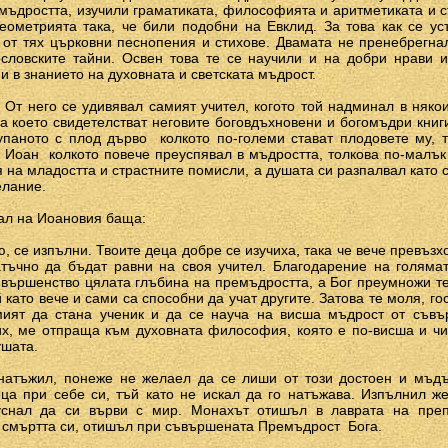
емъдростта, изучили граматиката, философията и аритметиката и 
еометрията така, че били подобни на Евклид. За това как се у
 от тях църковни песнопения и стихове. Двамата не пренебрегн
ословските тайни. Освен това те се научили и на добри нрави 
 в знанието на духовната и светската мъдрост.
От него се удивявал самият учител, когото той надминал в няко
за което свидетелстват неговите боговдъхновени и богомъдри книги
упаното с плод дърво ­ колкото по-големи стават плодовете му, 
и Иоан ­ колкото повече преуспявал в мъдростта, толкова по-малък
 на младостта и страстните помисли, а душата си разпалвал като 
елание.
ал на Иоановия баща:
ю, се изпълни. Твоите деца добре се изучиха, така че вече превъзх
атъчно да бъдат равни на своя учител. Благодарение на голяма
съвършенство цялата глъбина на премъдростта, а Бог преумножи т
й като вече и сами са способни да учат другите. Затова те моля, г
мият да стана ученик и да се науча на висша мъдрост от съв
х, ме отпраща към духовната философия, която е по-висша и чи
ушата.
натъжил, понеже не желаел да се лиши от този достоен и мъдъ
ца при себе си, тъй като не искал да го натъжава. Изпълнил же
уснал да си върви с мир. Монахът отишъл в лаврата на пре
 смъртта си, отишъл при съвършената Премъдрост ­ Бога.