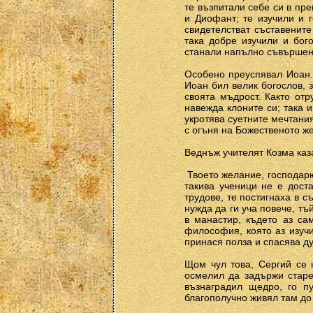
те възпитали себе си в пр
и Диофант; те изучили и г
свидетелстват съставените
така добре изучили и бог
станали напълно съвършени
Особено преуспявал Иоан. 
Иоан бил велик богослов, 
своята мъдрост. Както отр
навежда клоните си; така 
укротява суетните мечтания
с огъня на Божественото ж
Веднъж учителят Козма каз
­ Твоето желание, господар
такива ученици не е дост
трудове, те постигнаха в 
нужда да ги уча повече, тъ
в манастир, където аз са
философия, която аз изучи
принася полза и спасява д
Щом чул това, Сергий се 
осмелил да задържи старе
възнаградил щедро, го п
благополучно живял там до