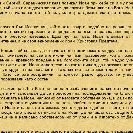
 и Сергий. Сарацинският княз повикал Иоан при себе си и му пр
л, тъй като имал друго желание ­ да служи в безмълвие на Бога. Но
иеме началстването. Той получил в град Дамаск власт, по-голяма 
арувал Лъв Исаврянин, който като звяр и подобно на ревящ л
ните от светите храмове и ги предавал на огън, а православно вяр
но и жестоко изтезавал. Щом чул за това, Иоан пламнал от р
итянина и на своя едноименник Иоан ­ Христовия Предтеча.
 Божие, той се заел да отсече с него еретическото мъдруване на 
а почитането на светите икони на тези правоверни, които позна
ние и древното предание на богоносните отци ­ той мъдро уче
ветите икони. Иоан молел тези, на които пишел, да показват негов
и утвърдят в православието. Така светият се стремял да изпълни
. Като се разпространили по цялото гръцко царство, те утвъ
 поразявали като с остен.
до самия цар Лъв. Като не понесъл изобличението на своето нечест
и и им заповядал да се престорят на последователи на благоч
ланията на Иоан, написано от неговата собствена ръка, и да ги по
го старания съучастниците на този злобен замисъл намерили у
т Иоан и след като с измама успели да се сдобият с него, го п
писци, като гледат от писмото на Иоан, да напишат със същите 
якаш че е написано собственоръчно от Иоан и е изпратено от Д
 радвам на твоята власт в името на общата наша вяра, и въздав