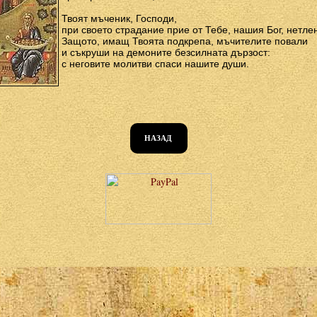
Твоят мъченик, Господи,
при своето страдание прие от Тебе, нашия Бог, нетле
Защото, имащ Твоята подкрепа, мъчителите повали
и съкруши на демоните безсилната дързост:
с неговите молитви спаси нашите души.
НАЗАД