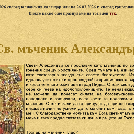
2026 според юлианския календар или на 26.03.2026 г. според григориа
Вижте какво още празнуваме на този ден
тук
.
Св. мъченик Александъ
Свети Александър се прославил като мъченик по вр
гонения срещу християните. Сред тъмата на езичес
като светозарна звезда със своето благочестие. И
идолослужителите и проповядвайки християнската вя
и кръстил много езичници в град Пидна. С тези свои 
себе си гнева на идолопоклонниците. Те ненавижда
не можели да понесат силата на боговдъхновен
нападнали и завързали, след което го подложили
мъчения. С тях искали да го принудят да принесе жер
никакъв начин не успели да го склонят към това, го
меч. С благодарствена молитва към Бога светият мъче
меча и така предал святата си душа в ръцете на Госп
Тропар на мъченик, глас 4