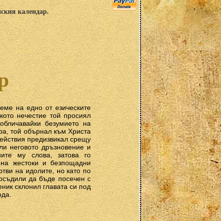
нския календар.
р
еме на едно от езическите
кото нечестие той просиял
зобличавайки безумието на
ра, той обърнал към Христа
действия предизвикал срещу
ли неговото дръзновение и
ите му слова, затова го
 на жестоки и безпощадни
тви на идолите, но като по
 осъдили да бъде посечен с
ник склонил главата си под
ода.