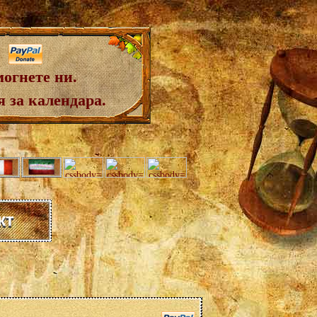
огнете ни.
 за календара.
кт