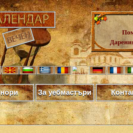
Пом
Дарения
нори
За уебмастъри
Конта