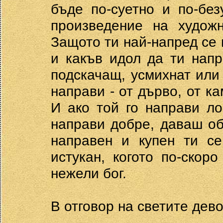
бъде по-суетно и по-бе
произведение на художн
Защото ти най-напред се 
и какъв идол да ти напр
подскачащ, усмихнат или
направи - от дърво, от ка
И ако той го направи ло
направи добре, даваш об
направен и купен ти се
истукан, когото по-скор
нежели бог.
В отговор на светите дев