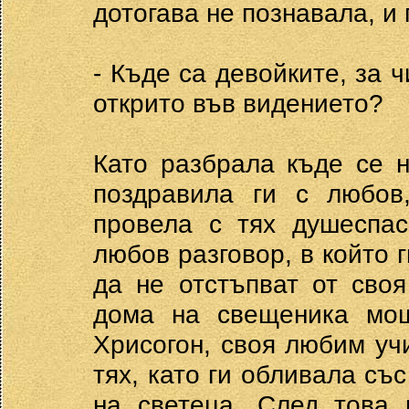
дотогава не познавала, и 
- Къде са девойките, за 
открито във видението?
Като разбрала къде се 
поздравила ги с любов
провела с тях душеспас
любов разговор, в който 
да не отстъпват от сво
дома на свещеника мощ
Хрисогон, своя любим уч
тях, като ги обливала съ
на светеца. След това 