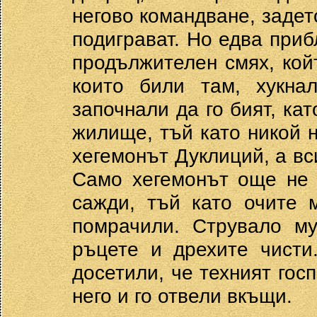
негово командване, задето
подиграват. Но едва при
продължителен смях, койт
които били там, хукна
започнали да го бият, кат
жилище, тъй като никой 
хегемонът Дуклиций, а вс
Само хегемонът още не 
сажди, тъй като очите 
помрачили. Струвало му
ръцете и дрехите чисти
досетили, че техният гос
него и го отвели вкъщи.