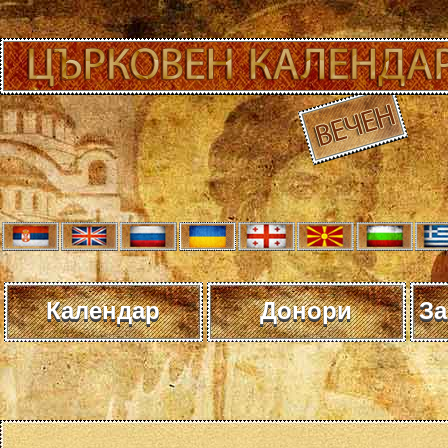
Календар
Донори
За