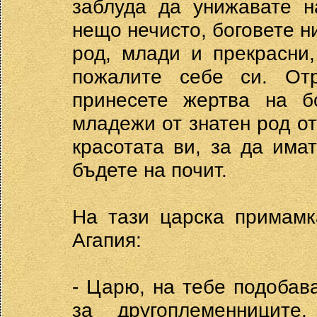
заблуда да унижавате н
нещо нечисто, боговете ни
род, млади и прекрасни
пожалите себе си. От
принесете жертва на 
младежи от знатен род от
красотата ви, за да има
бъдете на почит.
На тази царска примамк
Агапия:
- Царю, на тебе подобав
за другоплеменницит