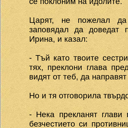
се поклоним на идолите.
Царят, не пожелал да
заповядал да доведат п
Ирина, и казал:
- Тъй като твоите сестри
тях, преклони глава пред
видят от теб, да направят
Но и тя отговорила твърд
- Нека прекланят глави
безчестието си противни