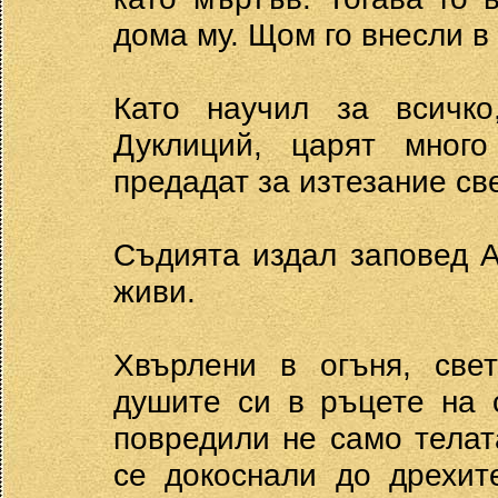
дома му. Щом го внесли в
Като научил за всичко
Дуклиций, царят мног
предадат за изтезание св
Съдията издал заповед А
живи.
Хвърлени в огъня, све
душите си в ръцете на 
повредили не само телат
се докоснали до дрехит