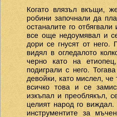
Когато влязъл вкъщи, ж
робини започнали да плач
останалите го отбягвали 
все още недоумявал и се
дори се гнусят от него.
видял в огледалото колк
черно като на етиопец
подиграли с него. Тогав
девойки, като мислел, че
всичко това и се замис
изкъпал и преоблякъл, с
целият народ го виждал.
инструментите за мъчен