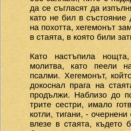
да се съгласят да изпълн
като не бил в състояние
на похотта, хегемонът за
в стаята, в която били за
Като настъпила нощта,
молитва, като пеели н
псалми. Хегемонът, койт
докоснал прага на стая
продължи. Наблизо до п
трите сестри, имало гот
котли, тигани, - очернен
влезе в стаята, където 