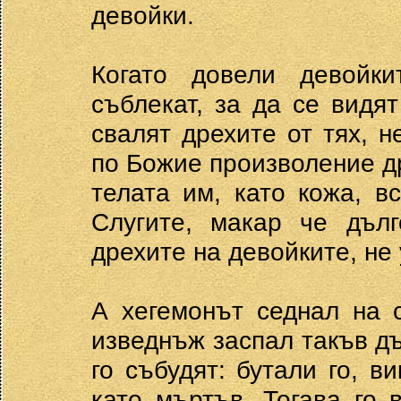
девойки.
Когато довели девойки
съблекат, за да се видя
свалят дрехите от тях, 
по Божие произволение д
телата им, като кожа, в
Слугите, макар че дъл
дрехите на девойките, не 
А хегемонът седнал на 
изведнъж заспал такъв д
го събудят: бутали го, в
като мъртъв. Тогава го 