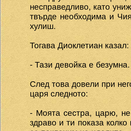
несправедливо, като уни
твърде необходима и Чият
хулиш.
Тогава Диоклетиан казал:
- Тази девойка е безумна.
След това довели при него
царя следното:
- Моята сестра, царю, н
здраво и ти показа колко