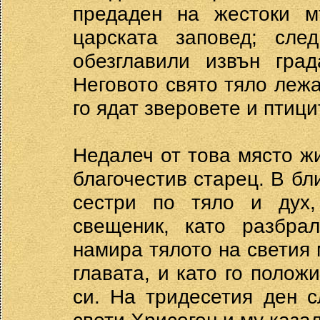
предаден на жестоки м
царската заповед; сл
обезглавили извън град
Неговото свято тяло лежа
го ядат зверовете и птици
Недалеч от това място ж
благочестив старец. В бл
сестри по тяло и дух,
свещеник, като разбра
намира тялото на светия 
главата, и като го положи
си. На тридесетия ден 