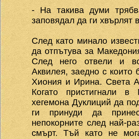
- На такива думи тряб
заповядал да ги хвърлят 
След като минало извест
да отпътува за Македония
След него отвели и вс
Аквилея, заедно с които 
Хиония и Ирина. Света А
Когато пристигнали в 
хегемона Дуклиций да под
ги принуди да принес
непокорните след най-ра
смърт. Тъй като не мог