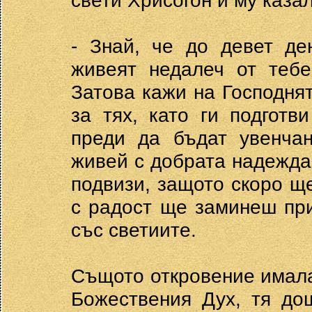
свети Хрисогон и му казал
- Знай, че до девет де
живеят недалеч от тебе
Затова кажи на Господня
за тях, като ги подготв
преди да бъдат увенчан
живей с добрата надежда
подвизи, защото скоро щ
с радост ще заминеш при
със светиите.
Същото откровение имала
Божествения Дух, тя до