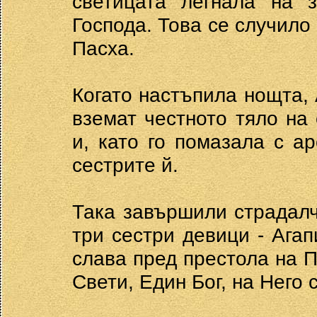
светицата легнала на 
Господа. Това се случило
Пасха.
Когато настъпила нощта, 
вземат честното тяло на
и, като го помазала с а
сестрите й.
Така завършили страдалч
три сестри девици - Агап
слава пред престола на П
Свети, Един Бог, на Него 