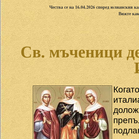
Чества се на 16.04.2026 според юлианския ка
Вижте как
Св. мъченици д
Кога
итали
долож
препъ
подла