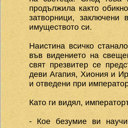
продължила както обикн
затворници, заключени 
имуществото си.
Наистина всичко станало
във видението на свеще
свят презвитер се предс
деви Агапия, Хиония и И
и отведени при императо
Като ги видял, император
- Кое безумие ви научи