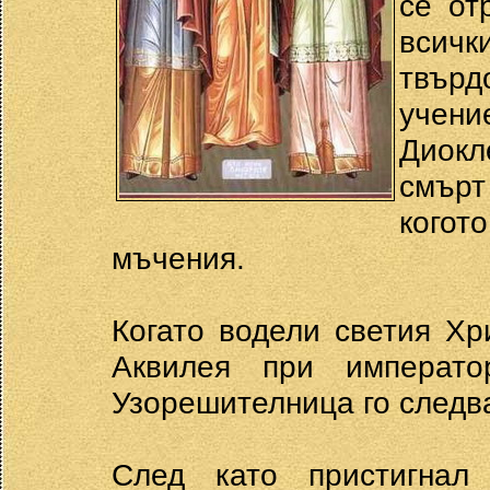
се от
всичк
твър
учени
Диок
смърт
когот
мъчения.
Когато водели светия Хр
Аквилея при императо
Узорешителница го следва
След като пристигнал