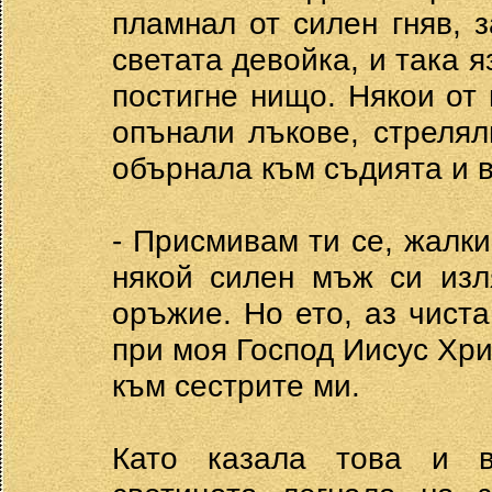
пламнал от силен гняв, 
светата девойка, и така я
постигне нищо. Някои от 
опънали лъкове, стрелял
обърнала към съдията и 
- Присмивам ти се, жалки
някой силен мъж си изл
оръжие. Но ето, аз чист
при моя Господ Иисус Хри
към сестрите ми.
Като казала това и в