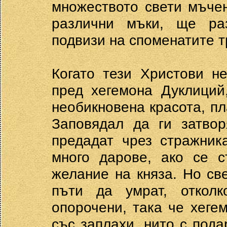
множеството свети мъче
различни мъки, ще ра
подвизи на споменатите т
Когато тези Христови н
пред хегемона Дуклиций
необикновена красота, пл
Заповядал да ги затво
предадат чрез стражник
много дарове, ако се с
желание на княза. Но св
пъти да умрат, откол
опорочени, така че хеге
със заплахи, нито с пода