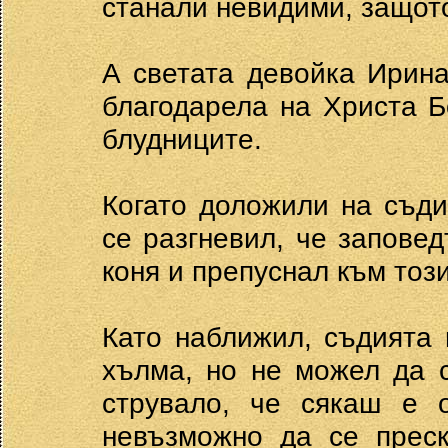
станали невидими, защото
А светата девойка Ирина
благодарела на Христа Б
блудниците.
Когато доложили на съди
се разгневил, че заповед
коня и препуснал към тоз
Като наближил, съдията 
хълма, но не можел да 
струвало, че сякаш е о
невъзможно да се преск