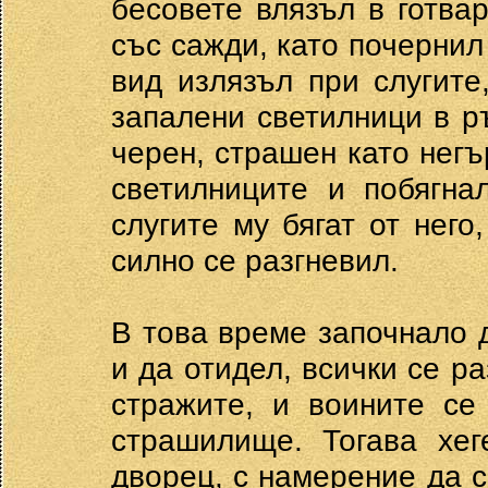
бесовете влязъл в готва
със сажди, като почернил 
вид излязъл при слугите
запалени светилници в ръ
черен, страшен като негъ
светилниците и побягна
слугите му бягат от него
силно се разгневил.
В това време започнало 
и да отидел, всички се ра
стражите, и воините се
страшилище. Тогава хег
дворец, с намерение да с