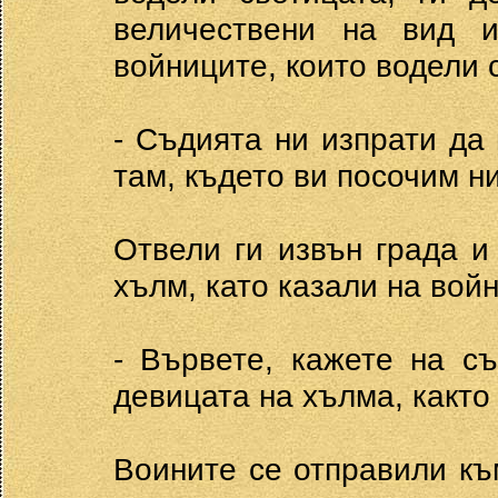
величествени на вид 
войниците, които водели 
- Съдията ни изпрати да
там, където ви посочим н
Отвели ги извън града и
хълм, като казали на вой
- Вървете, кажете на с
девицата на хълма, както
Воините се отправили къ