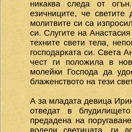
никаква следа от огън
езичниците, че светите 
молитвите си са изпросил
си. Слугите на Анастаси
техните свети тела, непо
господарката си. Света А
чест ги положила в нов
молейки Господа да удо
блаженството на тези све
А за младата девица Ири
отведат в блудилищет
предадена на поругаване
водели светицата, ги д