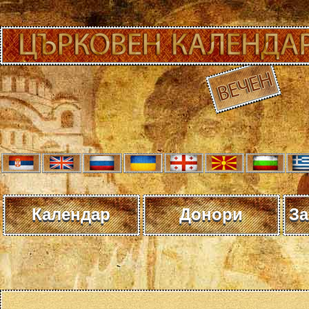
Календар
Донори
За