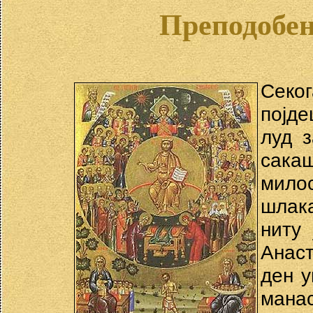
Преподобен
Секог
појде
луд з
сака
мило
шлака
ниту
Анаст
ден у
манас