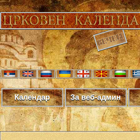
Календар
За веб-админ