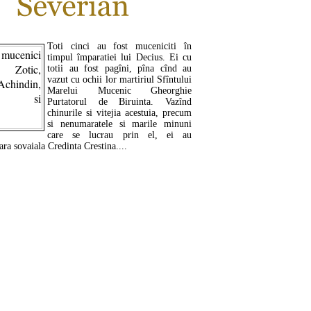
Toti cinci au fost muceniciti în
timpul împaratiei lui Decius. Ei cu
totii au fost pagîni, pîna cînd au
vazut cu ochii lor martiriul Sfîntului
Marelui Mucenic Gheorghie
Purtatorul de Biruinta. Vazînd
chinurile si vitejia acestuia, precum
si nenumaratele si marile minuni
care se lucrau prin el, ei au
ara sovaiala Credinta Crestina....
CITEŞTE MAI MULT ...