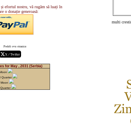
i efortul nostru, vă rugăm să luați în
are o donație generoasă:
multi crestin
Podeli ovu stranicu
X / Twitter
es for May , 2031
(Serbia)
 Moon
d Quarter
w Moon
 Quarter