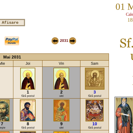
01 
Cale
18
2031
Mai 2031
Mie
Joi
Vin
Sam
1
2
3
fără postul
ulei
fără postul
7
8
9
10
eşte
fără postul
ulei
fără postul