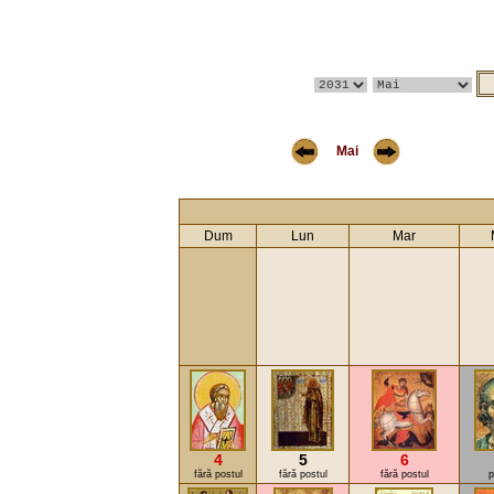
Mai
Dum
Lun
Mar
4
5
6
fără postul
fără postul
fără postul
p