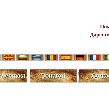
Пом
Дарения
 webmast.
Donatori
Conta