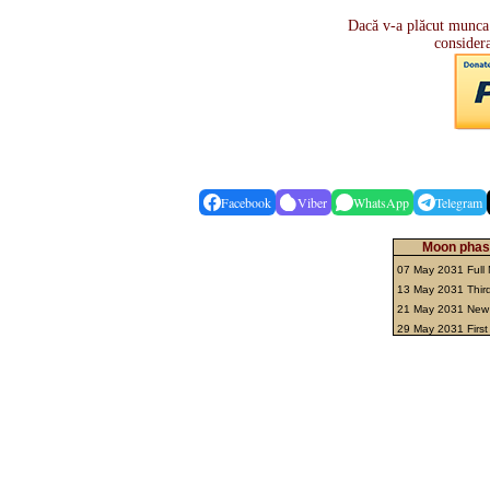
Dacă v-a plăcut munca ș
consider
Facebook
Viber
WhatsApp
Telegram
Moon phas
07 May 2031 Full
13 May 2031 Thir
21 May 2031 Ne
29 May 2031 First