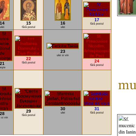
17
14
15
16
fără postul
ulei
fără postul
ulei
23
ulei si vin
22
24
21
fără postul
fără postul
eşte
30
31
29
28
ulei
fără postul
fără postul
i si vin