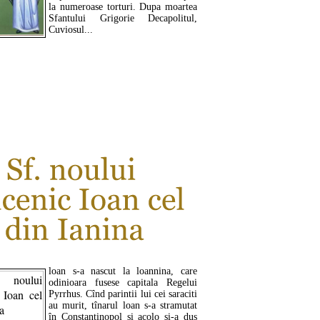
la numeroase torturi. Dupa moartea
Sfantului Grigorie Decapolitul,
Cuviosul...
CITEŞTE MAI MULT ...
loan s-a nascut la loannina, care
odinioara fusese capitala Regelui
Pyrrhus. Cînd parintii lui cei saraciti
au murit, tînarul loan s-a stramutat
în Constantinopol si acolo si-a dus