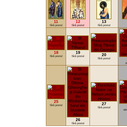
11
12
13
fără postul
fără postul
fără postul
18
19
20
fără postul
fără postul
fără postul
p
25
27
fără postul
fără postul
ule
26
fără postul