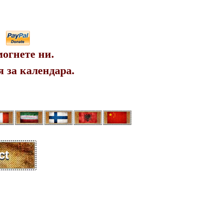
огнете ни.
 за календара.
ct