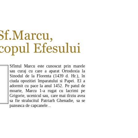
Sfîntul Marcu este cunoscut prin marele
sau curaj cu care a aparat Ortodoxia la
Sinodul de la Florenta (1439 d. Hr.), în
ciuda opozitiei împaratului si Papei. El a
adormit cu pace la anul 1452. Pe patul de
moarte, Marcu 1-a rugat cu lacrimi pe
Grigorie, ucenicul sau, care mai tîrziu avea
sa fie stralucitul Patriarh Ghenadie, sa se
pazeasca de capcanele...