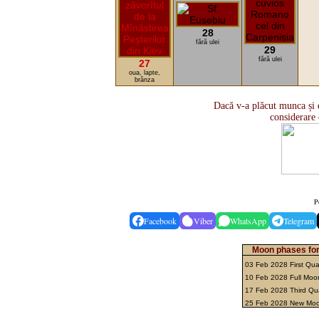
28
fără ulei
29
fără ulei
27
oua, lapte,
brânza
Dacă v-a plăcut munca și e
considerare 
P
Facebook
Viber
WhatsApp
Telegram
Moon phases for
03 Feb 2028 First Qua
10 Feb 2028 Full Mo
17 Feb 2028 Third Qu
25 Feb 2028 New Mo