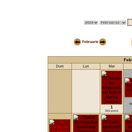
Februarie
Feb
Dum
Lun
Mar
ul
1
fără postul