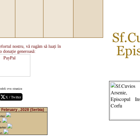
fortul nostru, vă rugăm să luați în
o donație generoasă:
odeli ovu stranicu
X / Twitter
 February , 2028
(Serbia)
rter
on
arter
on