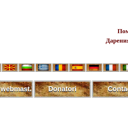
Пом
Дарения
 webmast.
Donatori
Conta