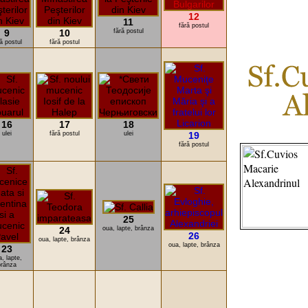
12
11
fără postul
9
10
fără postul
ă postul
fără postul
16
17
18
ulei
fără postul
ulei
19
fără postul
25
24
oua, lapte, brânza
26
oua, lapte, brânza
oua, lapte, brânza
23
, lapte,
brânza