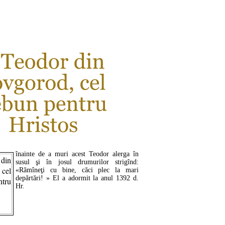
CITEŞTE MAI MULT ...
înainte de a muri acest Teodor alerga în
susul şi în josul drumurilor strigînd:
«Rămîneţi cu bine, căci plec la mari
depărtări! » El a adormit la anul 1392 d.
Hr.