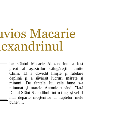
CITEŞTE MAI MULT ...
Iar sfântul Macarie Alexandrinul a fost
preot al aşezărilor călugăreşti numite
Chilii. El a dovedit linişte şi răbdare
deplină şi a săvârşit lucruri măreţe şi
minuni. De faptele lui cele bune s-a
minunat şi marele Antonie zicând: "Iată
Duhul Sfânt S-a odihnit întru tine, şi vei fi
mai departe moştenitor al faptelor mele
bune"....