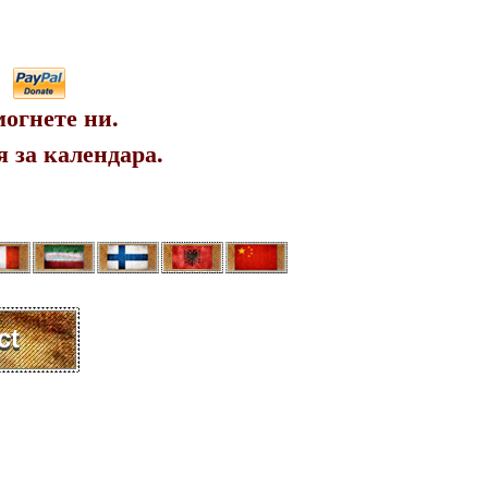
огнете ни.
 за календара.
ct