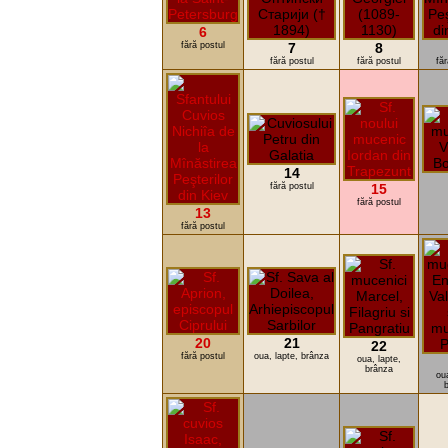
6
fără postul
7
8
fără postul
fără postul
făr
14
fără postul
15
fără postul
13
fără postul
20
21
22
fără postul
oua, lapte, brânza
oua, lapte,
brânza
oua