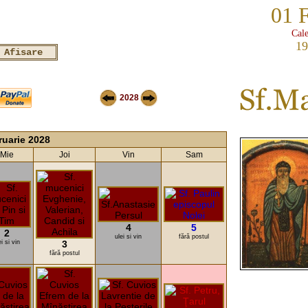
01 
Cale
19
2028
ruarie 2028
Mie
Joi
Vin
Sam
4
5
2
ulei si vin
fără postul
ei si vin
3
fără postul