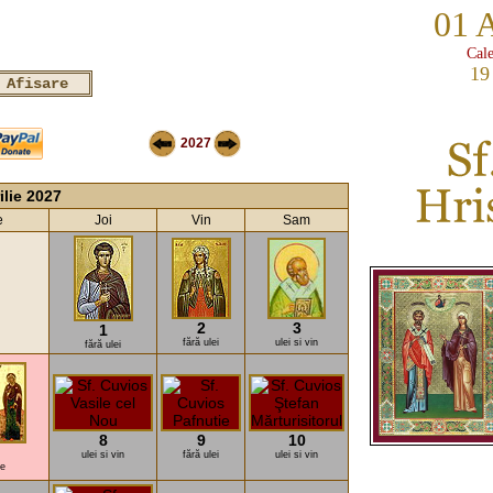
01 
Cale
19
2027
ilie 2027
e
Joi
Vin
Sam
2
3
1
fără ulei
ulei si vin
fără ulei
8
9
10
ulei si vin
fără ulei
ulei si vin
e