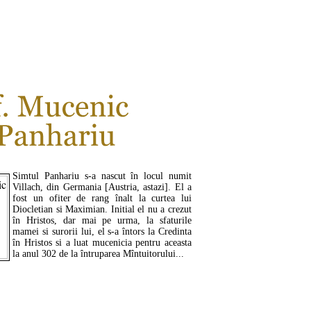
CITEŞTE MAI MULT ...
Simtul Panhariu s-a nascut în locul numit
Villach, din Germania [Austria, astazi]. El a
fost un ofiter de rang înalt la curtea lui
Diocletian si Maximian. Initial el nu a crezut
în Hristos, dar mai pe urma, la sfaturile
mamei si surorii lui, el s-a întors la Credinta
în Hristos si a luat mucenicia pentru aceasta
la anul 302 de la întruparea Mîntuitorului...