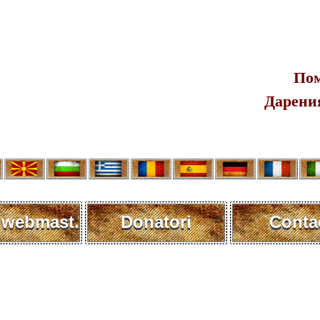
Пом
Дарения
 webmast.
Donatori
Conta