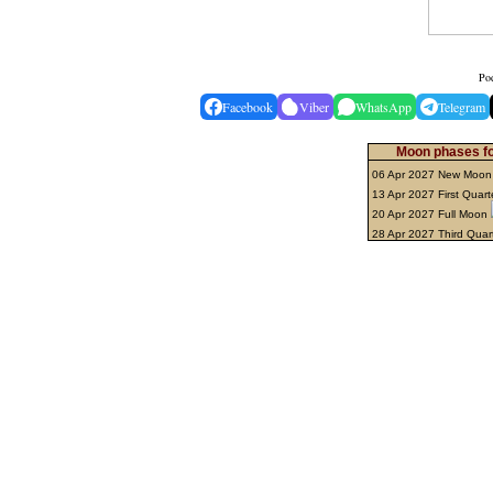
Pod
Facebook
Viber
WhatsApp
Telegram
Moon phases for
06 Apr 2027 New Moo
13 Apr 2027 First Quart
20 Apr 2027 Full Moon
28 Apr 2027 Third Quar