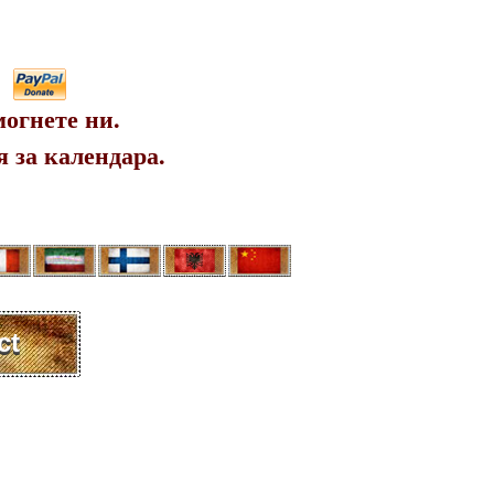
огнете ни.
 за календара.
ct