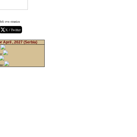
eli ovu stranicu
X / Twitter
 April , 2027
(Serbia)
n
er
ter