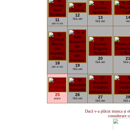
12
13
1
11
fără ulei
fără ulei
ulei
ulei si vin
20
2
18
fără ulei
fără u
19
ulei si vin
fără ulei
25
26
27
2
peşte
fără ulei
fără ulei
fără u
Dacă v-a plăcut munca și ef
considerare o