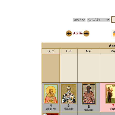
Aprilie
Apr
Dum
Lun
Mar
Mi
4
5
7
6
ulei si vin
fără ulei
peşt
fără ulei