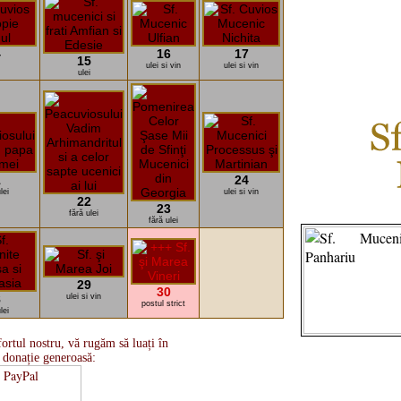
4
16
17
15
ulei si vin
ulei si vin
ulei
1
24
lei
ulei si vin
22
23
fără ulei
fără ulei
29
30
8
ulei si vin
postul strict
lei
ortul nostru, vă rugăm să luați în
 donație generoasă: