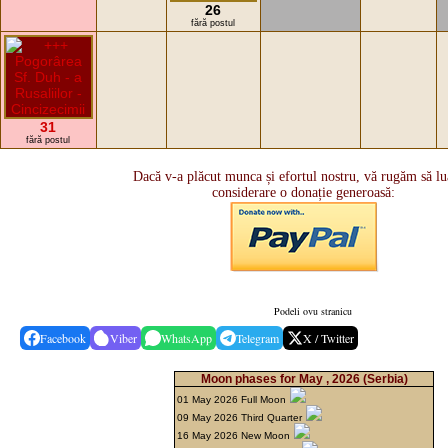
26
fără postul
31
fără postul
Dacă v-a plăcut munca și efortul nostru, vă rugăm să lua
considerare o donație generoasă:
Podeli ovu stranicu
Facebook
Viber
WhatsApp
Telegram
X / Twitter
Moon phases for May , 2026
(Serbia)
01 May 2026 Full Moon
09 May 2026 Third Quarter
16 May 2026 New Moon