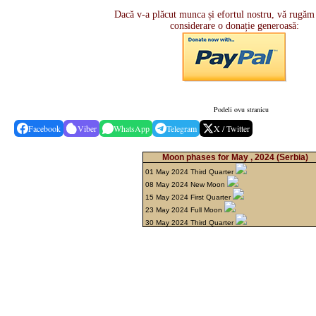
Dacă v-a plăcut munca și efortul nostru, vă rugăm 
considerare o donație generoasă:
Podeli ovu stranicu
Facebook
Viber
WhatsApp
Telegram
X / Twitter
Moon phases for May , 2024
(Serbia)
01 May 2024 Third Quarter
08 May 2024 New Moon
15 May 2024 First Quarter
23 May 2024 Full Moon
30 May 2024 Third Quarter