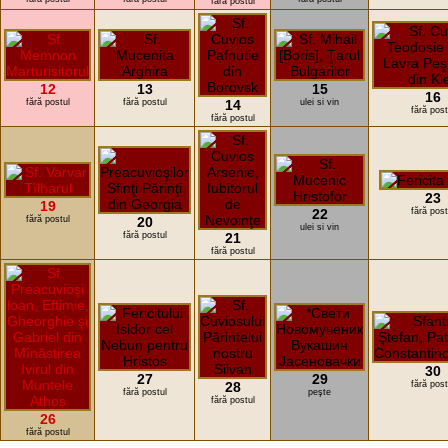
fără postul
12
13
15
16
fără postul
fără postul
14
ulei si vin
fără post
fără postul
23
19
22
fără post
fără postul
20
ulei si vin
fără postul
21
fără postul
30
27
29
28
fără post
fără postul
peşte
fără postul
26
fără postul