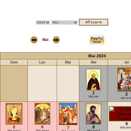
Mai
Mai 2024
Dum
Lun
Mar
Mie
Joi
1
2
fără ulei
ulei si v
9
5
6
8
7
fără post
fără postul
fără postul
fără postul