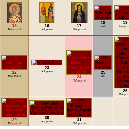
18
19
15
16
17
peşte
fără pos
fără postul
fără postul
fără postul
23
22
fără postul
25
fără postul
24
ulei
fără postul
26
fără pos
30
29
31
fără postul
fără postul
fără postul