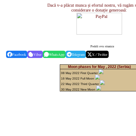
Dacă v-a plăcut munca și efortul nostru, vă rugăm s
considerare o donație generoasă:
Podeli ovu stranicu
Facebook
Viber
WhatsApp
Telegram
X / Twitter
Moon phases for May , 2022
(Serbia)
08 May 2022 First Quarter
16 May 2022 Full Moon
22 May 2022 Third Quarter
30 May 2022 New Moon