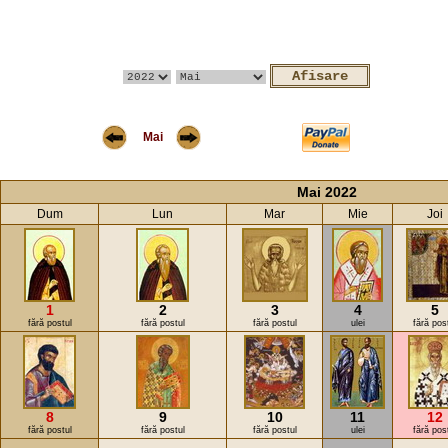
Mai
Mai 2022
Dum
Lun
Mar
Mie
Joi
1
2
3
4
5
fără postul
fără postul
fără postul
ulei
fără pos
8
9
10
11
12
fără postul
fără postul
fără postul
ulei
fără pos