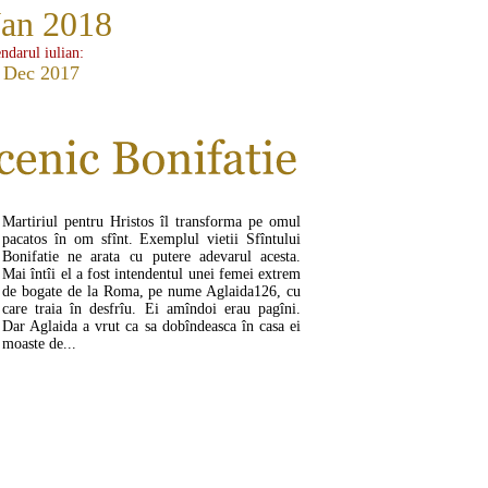
Jan 2018
ndarul iulian:
 Dec 2017
Martiriul pentru Hristos îl transforma pe omul
pacatos în om sfînt. Exemplul vietii Sfîntului
Bonifatie ne arata cu putere adevarul acesta.
Mai întîi el a fost intendentul unei femei extrem
de bogate de la Roma, pe nume Aglaida126, cu
care traia în desfrîu. Ei amîndoi erau pagîni.
Dar Aglaida a vrut ca sa dobîndeasca în casa ei
moaste de...