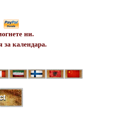
огнете ни.
 за календара.
ct