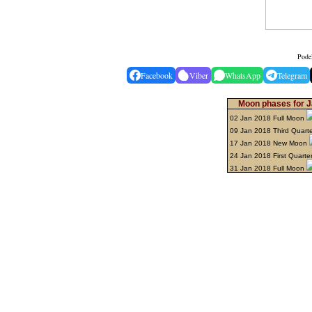
Podel
Facebook
Viber
WhatsApp
Telegram
Moon phases for J
02 Jan 2018 Full Moon
09 Jan 2018 Third Quart
17 Jan 2018 New Moon
24 Jan 2018 First Quarte
31 Jan 2018 Full Moon