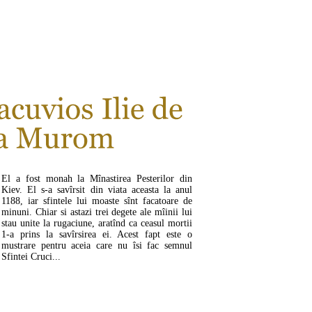
El a fost monah la Mînastirea Pesterilor din
Kiev. El s-a savîrsit din viata aceasta la anul
1188, iar sfintele lui moaste sînt facatoare de
minuni. Chiar si astazi trei degete ale mîinii lui
stau unite la rugaciune, aratînd ca ceasul mortii
1-a prins la savîrsirea ei. Acest fapt este o
mustrare pentru aceia care nu îsi fac semnul
Sfintei Cruci...