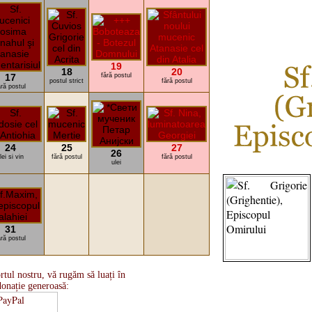
19
18
20
17
fără postul
postul strict
fără postul
ără postul
24
25
27
26
lei si vin
fără postul
fără postul
ulei
31
ără postul
rtul nostru, vă rugăm să luați în
donație generoasă: