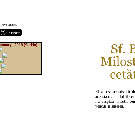
i ovu stranicu
X / Twitter
anuary , 2018
(Serbia)
er
r
El a fost neobişnuit d
aceasta mama lui îl ce
i-a răsplătit însutit b
veacul al şaselea.