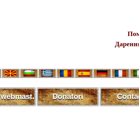
Пом
Дарения
 webmast.
Donatori
Conta