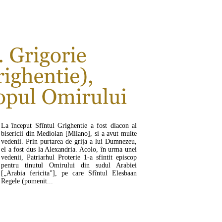
CITEŞTE MAI MULT ...
La început Sfîntul Grighentie a fost diacon al
bisericii din Mediolan [Milano], si a avut multe
vedenii. Prin purtarea de grija a lui Dumnezeu,
el a fost dus la Alexandria. Acolo, în urma unei
vedenii, Patriarhul Proterie 1-a sfintit episcop
pentru tinutul Omirului din sudul Arabiei
[„Arabia fericita"], pe care Sfîntul Elesbaan
Regele (pomenit...