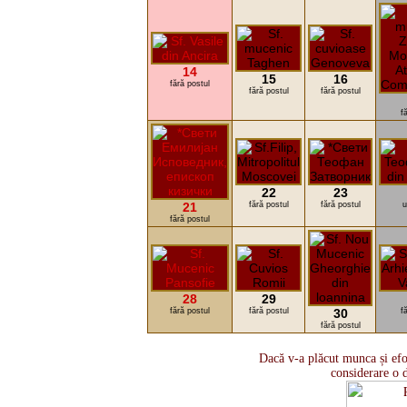
14
15
16
fără postul
fără postul
fără postul
f
22
23
21
fără postul
fără postul
u
fără postul
28
29
fără postul
fără postul
30
f
fără postul
Dacă v-a plăcut munca și efo
considerare o 