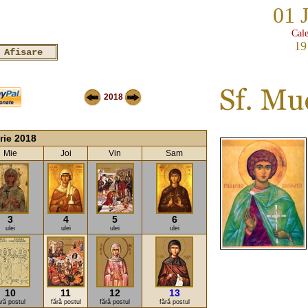
01 
Cale
19
2018
rie 2018
Mie
Joi
Vin
Sam
3
4
5
6
ulei
ulei
ulei
ulei
10
11
12
13
ără postul
fără postul
fără postul
fără postul