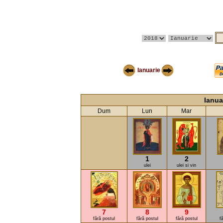
Ianuarie
Ianua
Dum
Lun
Mar
1
2
ulei
ulei si vin
7
8
9
fără postul
fără postul
fără postul
f