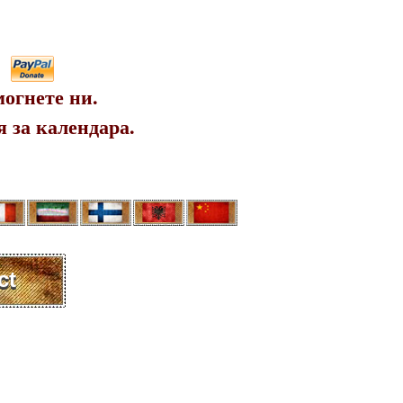
огнете ни.
 за календара.
ct