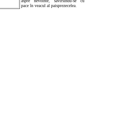
aspre nevointe, savîrsindu-se cu
pace în veacul al paisprezecelea.