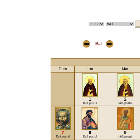
Mai
Dum
Lun
Mar
1
2
fără postul
fără postul
7
8
9
fără postul
fără postul
fără postul