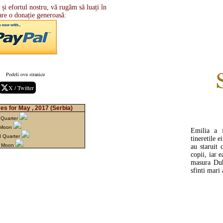
i efortul nostru, vă rugăm să luați în
are o donație generoasă:
Podeli ovu stranicu
X / Twitter
es for May , 2017
(Serbia)
 Quarter
l Moon
Emilia a 
d Quarter
tineretile e
w Moon
au staruit
copii, iar e
masura Duhu
sfinti mari 