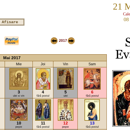
21 
Cale
08
2017
Mai 2017
Mie
Joi
Vin
Sam
3
4
5
6
ulei si vin
fără postul
ulei
fără postul
10
11
12
13
peşte
fără postul
peşte
fără postul