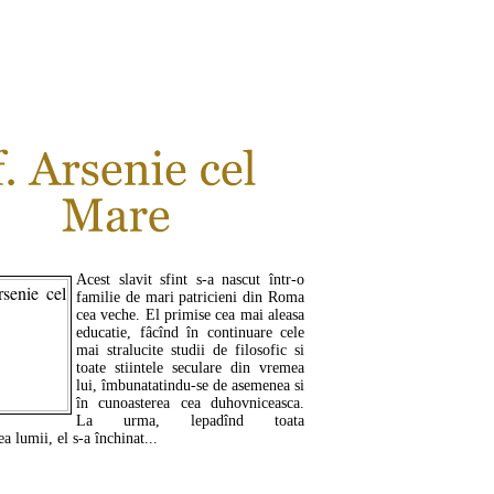
CITEŞTE MAI MULT ...
Acest slavit sfint s-a nascut într-o
familie de mari patricieni din Roma
cea veche. El primise cea mai aleasa
educatie, fâcînd în continuare cele
mai stralucite studii de filosofic si
toate stiintele seculare din vremea
lui, îmbunatatindu-se de asemenea si
în cunoasterea cea duhovniceasca.
La urma, lepadînd toata
a lumii, el s-a închinat...