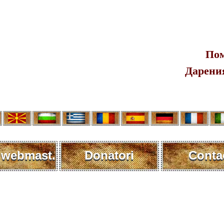
Пом
Дарения
 webmast.
Donatori
Conta