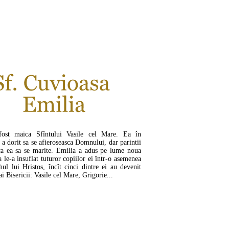
CITEŞTE MAI MULT ...
fost maica Sfîntului Vasile cel Mare. Ea în
i a dorit sa se afieroseasca Domnului, dar parintii
 ca ea sa se marite. Emilia a adus pe lume noua
a le-a insuflat tuturor copiilor ei într-o asemenea
l lui Hristos, încît cinci dintre ei au devenit
ai Bisericii: Vasile cel Mare, Grigorie...