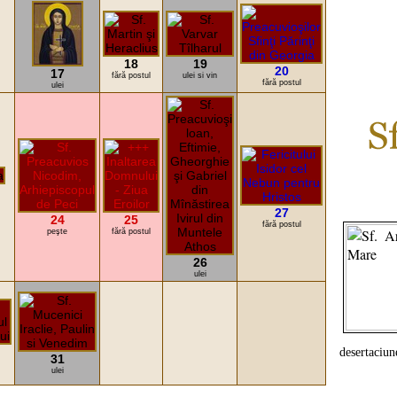
18
19
20
17
fără postul
ulei si vin
fără postul
ulei
27
24
25
fără postul
peşte
fără postul
26
ulei
desertaciune
31
ulei