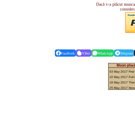
Dacă v-a plăcut munca ș
consider
Facebook
Viber
WhatsApp
Telegram
Moon phas
03 May 2017 First
10 May 2017 Ful
18 May 2017 Thir
25 May 2017 Ne