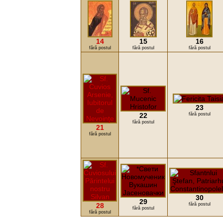
14
15
16
fără postul
fără postul
fără postul
23
22
fără postul
fără postul
21
fără postul
30
29
28
fără postul
fără postul
fără postul