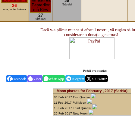
28
26
fără ulei
oua, lapte, brânza
27
fără ulei
Dacă v-a plăcut munca și efortul nostru, vă rugăm să lu
considerare o donație generoasă:
Podeli ovu stranicu
Facebook
Viber
WhatsApp
Telegram
X / Twitter
Moon phases for February , 2017
(Serbia)
04 Feb 2017 First Quarter
11 Feb 2017 Full Moon
18 Feb 2017 Third Quarter
26 Feb 2017 New Moon