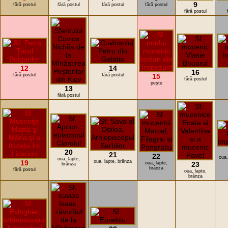
9
fără postul
fără postul
fără postul
fără postul
fără postul
12
14
16
fără postul
fără postul
15
fără postul
peşte
13
fără postul
20
21
22
oua,
oua, lapte,
19
oua, lapte, brânza
oua, lapte,
23
brânza
brânza
fără postul
oua, lapte,
brânza