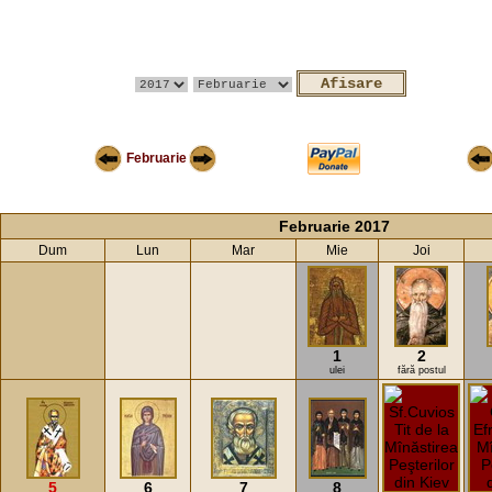
Februarie
Februarie 2017
Dum
Lun
Mar
Mie
Joi
1
2
ulei
fără postul
5
6
7
8