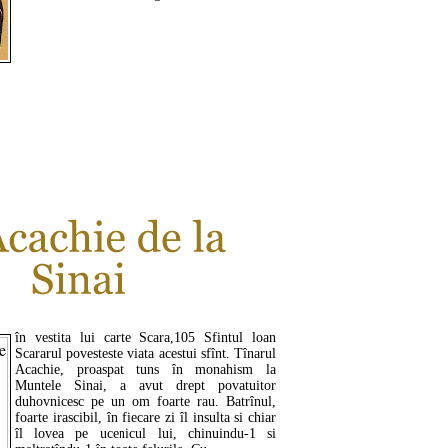
CITEŞTE MAI MULT ...
în vestita lui carte Scara,105 Sfintul loan
Scararul povesteste viata acestui sfînt. Tînarul
Acachie, proaspat tuns în monahism la
Muntele Sinai, a avut drept povatuitor
duhovnicesc pe un om foarte rau. Batrînul,
foarte irascibil, în fiecare zi îl insulta si chiar
îl lovea pe ucenicul lui, chinuindu-1 si