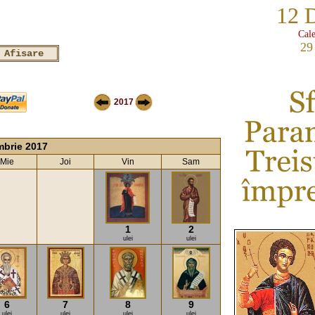
12 
Cale
29
2017
brie 2017
Mie
Joi
Vin
Sam
1
2
ulei
ulei
6
7
8
9
ulei
ulei
ulei
ulei