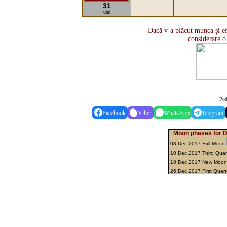
31
ulei
Dacă v-a plăcut munca și ef
considerare o
Pod
Facebook
Viber
WhatsApp
Telegram
Moon phases for 
03 Dec 2017 Full Moon
10 Dec 2017 Third Quar
18 Dec 2017 New Moo
26 Dec 2017 First Quar