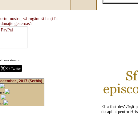
ortul nostru, vă rugăm să luați în
 donație generoasă:
eli ovu stranicu
X / Twitter
December , 2017
(Serbia)
ter
n
ter
El a fost desăvîrşit p
decapitat pentru Hris