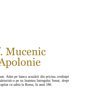
CITEŞTE MAI MULT ...
man. Adus pe banca acuzării din pricina credinţei
mărturisit-o pe ea înaintea întregului Senat, drept
capitat cu sabia la Roma, în anul 186.