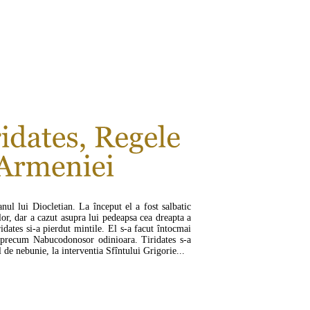
nul lui Diocletian. La început el a fost salbatic
ilor, dar a cazut asupra lui pedeapsa cea dreapta a
dates si-a pierdut mintile. El s-a facut întocmai
, precum Nabucodonosor odinioara. Tiridates s-a
 de nebunie, la interventia Sfîntului Grigorie...