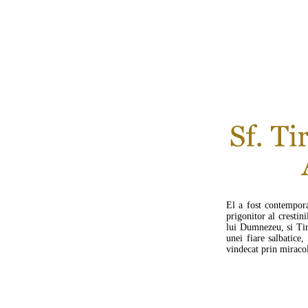
El a fost contempora
prigonitor al crestin
lui Dumnezeu, si Tiri
unei fiare salbatice
vindecat prin miracol