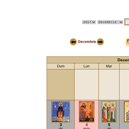
Decembrie
Decem
Dum
Lun
Mar
3
4
5
ulei
peşte
ulei