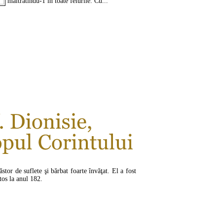
maltratîndu-1 în toate felurile. Cu...
CITEŞTE MAI MULT ...
ăstor de suflete şi bărbat foarte învăţat. El a fost
tos la anul 182.