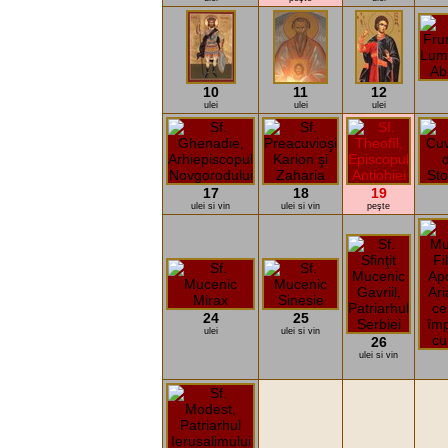
10
11
12
ulei
ulei
ulei
17
18
19
ulei si vin
ulei si vin
peşte
24
25
ulei
ulei si vin
26
ulei si vin