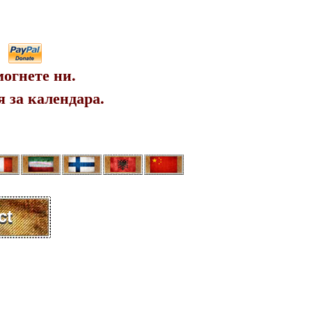
огнете ни.
 за календара.
ct