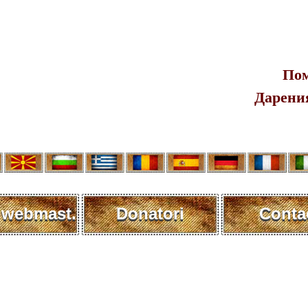
Пом
Дарения
 webmast.
Donatori
Conta