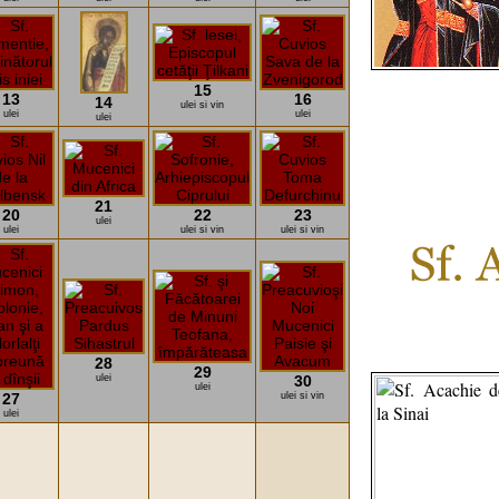
15
13
16
14
ulei si vin
ulei
ulei
ulei
21
20
22
23
ulei
ulei
ulei si vin
ulei si vin
28
29
ulei
30
ulei
27
ulei si vin
ulei