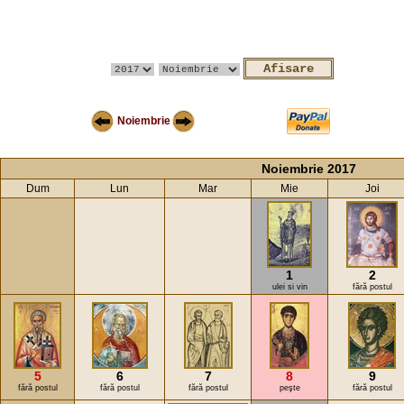
Noiembrie
Noiembrie 2017
Dum
Lun
Mar
Mie
Joi
1
2
ulei si vin
fără postul
5
6
7
8
9
fără postul
fără postul
fără postul
peşte
fără postul