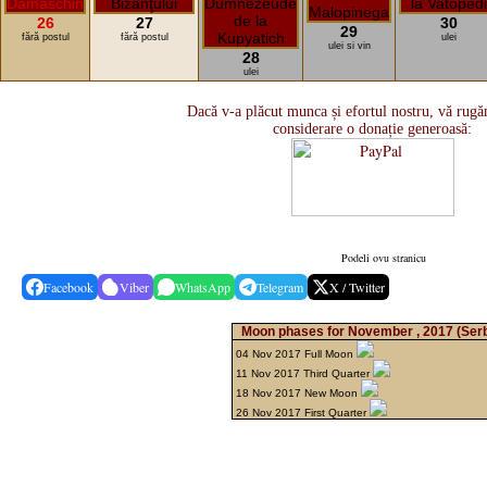
26
27
30
29
fără postul
fără postul
ulei
ulei si vin
28
ulei
Dacă v-a plăcut munca și efortul nostru, vă rugăm
considerare o donație generoasă:
Podeli ovu stranicu
Facebook
Viber
WhatsApp
Telegram
X / Twitter
Moon phases for November , 2017
(Ser
04 Nov 2017 Full Moon
11 Nov 2017 Third Quarter
18 Nov 2017 New Moon
26 Nov 2017 First Quarter