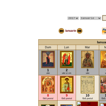
Ianuarie
Ianua
Dum
Lun
Mar
M
1
2
3
ulei
ulei si vin
ulei
u
8
9
10
fără postul
fără postul
fără postul
fără