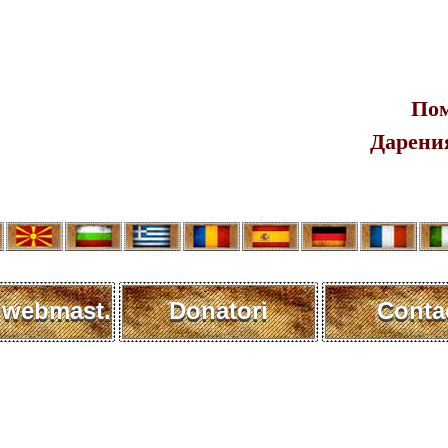
Пом
Дарения
 webmast.
Donatori
Conta