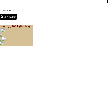
i ovu stranicu
X / Twitter
anuary , 2017
(Serbia)
r
er