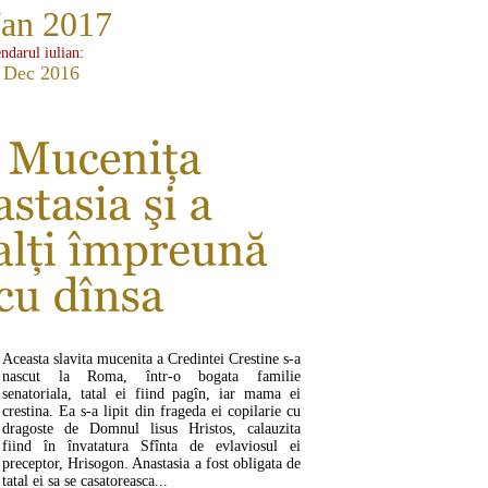
Jan 2017
ndarul iulian:
 Dec 2016
Aceasta slavita mucenita a Credintei Crestine s-a
nascut la Roma, într-o bogata familie
senatoriala, tatal ei fiind pagîn, iar mama ei
crestina. Ea s-a lipit din frageda ei copilarie cu
dragoste de Domnul lisus Hristos, calauzita
fiind în învatatura Sfînta de evlaviosul ei
preceptor, Hrisogon. Anastasia a fost obligata de
tatal ei sa se casatoreasca...