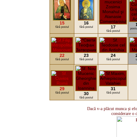
15
16
17
fără postul
fără postul
postu
fără postul
22
23
24
fără postul
fără postul
fără postul
u
29
31
fără postul
30
fără postul
fără postul
Dacă v-a plăcut munca și efo
considerare o 