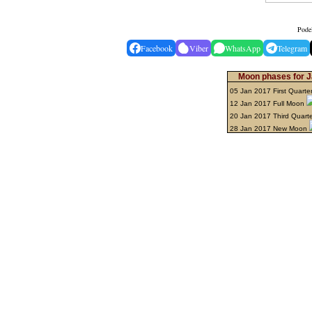
Podel
Facebook
Viber
WhatsApp
Telegram
Moon phases for J
05 Jan 2017 First Quarte
12 Jan 2017 Full Moon
20 Jan 2017 Third Quart
28 Jan 2017 New Moon