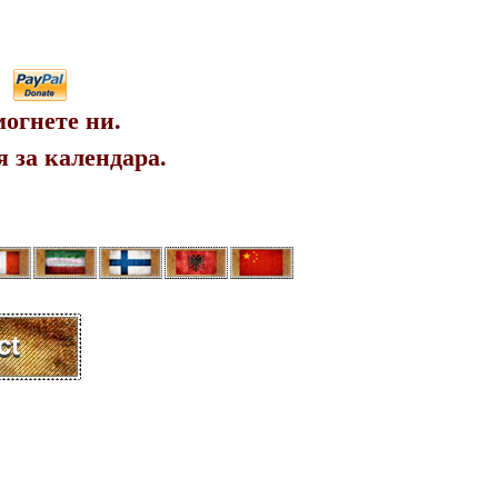
огнете ни.
 за календара.
ct