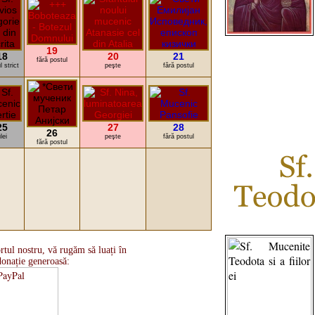
19
18
20
21
fără postul
l strict
peşte
fără postul
25
27
28
26
lei
peşte
fără postul
fără postul
rtul nostru, vă rugăm să luați în
donație generoasă: