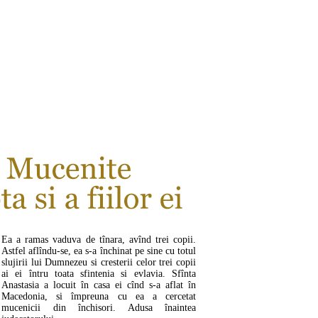
CITEŞTE MAI MULT ...
Ea a ramas vaduva de tînara, avînd trei copii.
Astfel aflîndu-se, ea s-a închinat pe sine cu totul
slujirii lui Dumnezeu si cresterii celor trei copii
ai ei întru toata sfintenia si evlavia. Sfînta
Anastasia a locuit în casa ei cînd s-a aflat în
Macedonia, si împreuna cu ea a cercetat
mucenicii din închisori. Adusa înaintea