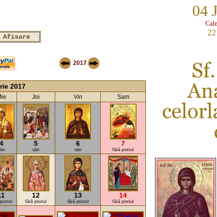
04 
Cale
22
2017
rie 2017
ie
Joi
Vin
Sam
4
5
6
7
lei
ulei
ulei
fără postul
11
12
13
14
 postul
fără postul
fără postul
fără postul