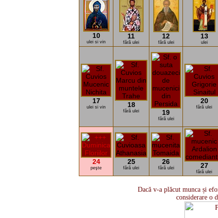
10
11
12
13
ulei si vin
fără ulei
fără ulei
ulei
17
20
18
ulei si vin
fără ulei
fără ulei
19
fără ulei
24
25
26
27
peşte
fără ulei
fără ulei
fără ulei
Dacă v-a plăcut munca și efor
considerare o d