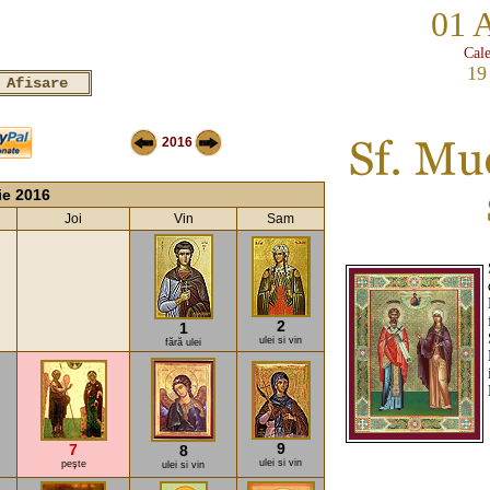
01 
Cale
19
2016
ie 2016
Joi
Vin
Sam
2
1
ulei si vin
fără ulei
9
7
8
ulei si vin
peşte
ulei si vin