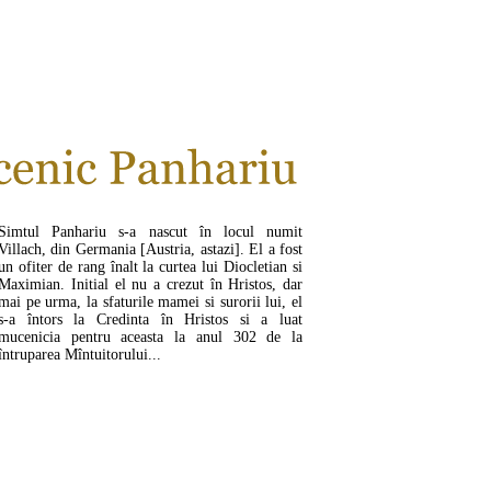
CITEŞTE MAI MULT ...
Simtul Panhariu s-a nascut în locul numit
Villach, din Germania [Austria, astazi]. El a fost
un ofiter de rang înalt la curtea lui Diocletian si
Maximian. Initial el nu a crezut în Hristos, dar
mai pe urma, la sfaturile mamei si surorii lui, el
s-a întors la Credinta în Hristos si a luat
mucenicia pentru aceasta la anul 302 de la
întruparea Mîntuitorului...