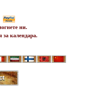
огнете ни.
 за календара.
ct