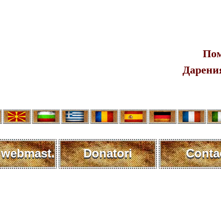
Пом
Дарения
 webmast.
Donatori
Conta