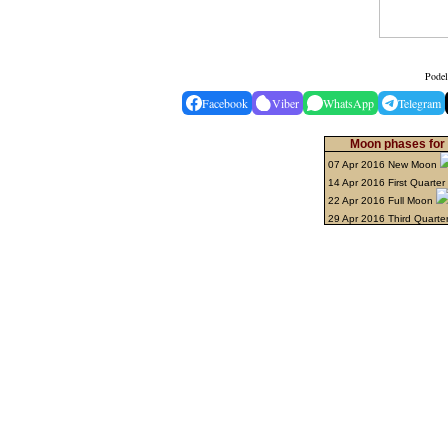
Podel
Facebook
Viber
WhatsApp
Telegram
Moon phases for 
07 Apr 2016 New Moon
14 Apr 2016 First Quarter
22 Apr 2016 Full Moon
29 Apr 2016 Third Quarte