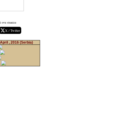
i ovu stranicu
X / Twitter
April , 2016
(Serbia)
r