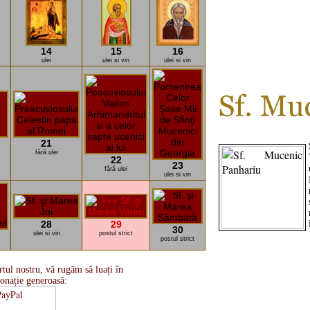
14
15
16
ulei
ulei si vin
ulei si vin
21
fără ulei
22
23
fără ulei
ulei si vin
28
29
30
ulei si vin
postul strict
postul strict
tul nostru, vă rugăm să luați în
onație generoasă: