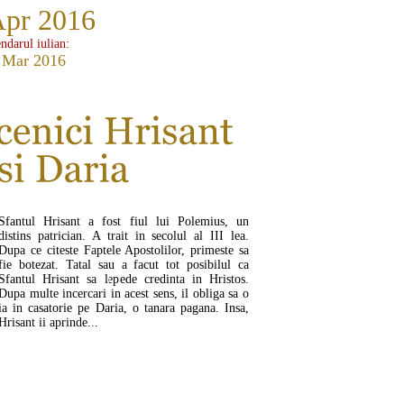
Apr 2016
ndarul iulian:
 Mar 2016
Sfantul Hrisant a fost fiul lui Polemius, un
distins patrician. A trait in secolul al III lea.
Dupa ce citeste Faptele Apostolilor, primeste sa
fie botezat. Tatal sau a facut tot posibilul ca
Sfantul Hrisant sa lepede credinta in Hristos.
Dupa multe incercari in acest sens, il obliga sa o
ia in casatorie pe Daria, o tanara pagana. Insa,
Hrisant ii aprinde...