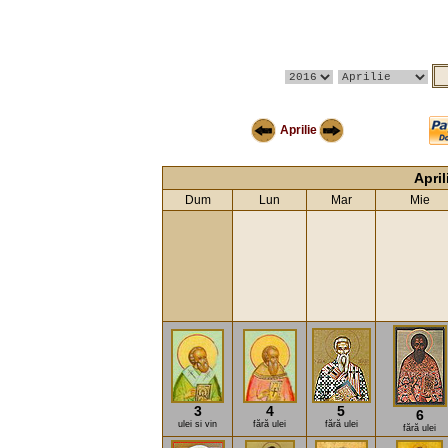
Aprilie
April
Dum
Lun
Mar
Mie
3
4
5
6
ulei si vin
fără ulei
fără ulei
fără ulei