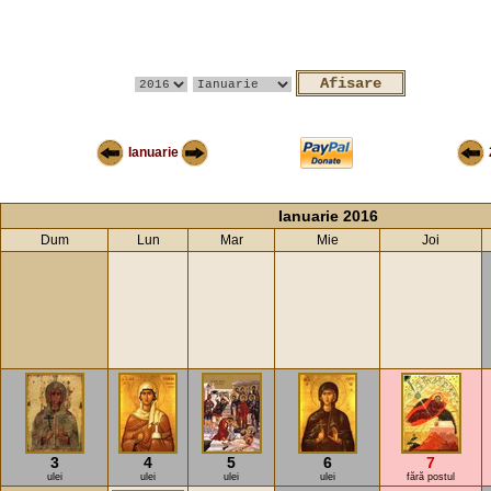
Ianuarie
Ianuarie 2016
Dum
Lun
Mar
Mie
Joi
3
4
5
6
7
ulei
ulei
ulei
ulei
fără postul