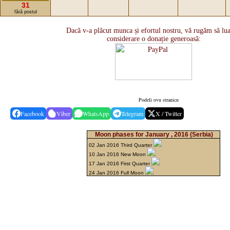
31
fără postul
Dacă v-a plăcut munca și efortul nostru, vă rugăm să lua
considerare o donație generoasă:
Podeli ovu stranicu
Facebook
Viber
WhatsApp
Telegram
X / Twitter
Moon phases for January , 2016
(Serbia)
02 Jan 2016 Third Quarter
10 Jan 2016 New Moon
17 Jan 2016 First Quarter
24 Jan 2016 Full Moon