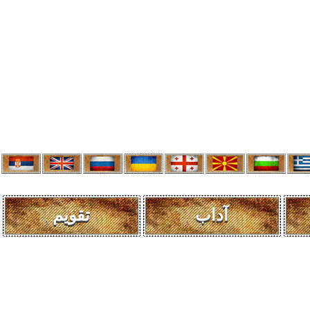
آداب
تقویم