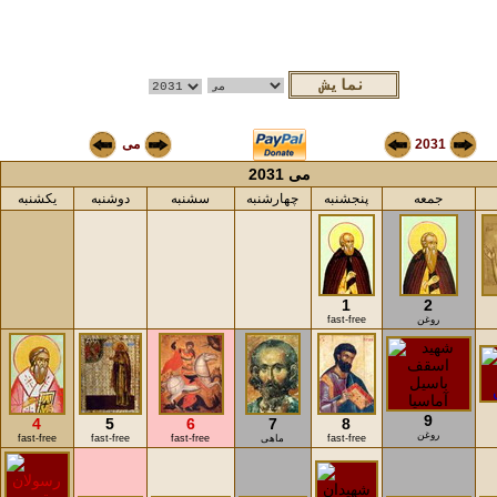
2031
می
می 2031
جمعه
پنجشنبه
چهارشنبه
سشنبه
دوشنبه
یکشنبه
1
2
روغن
fast-free
9
4
5
6
7
8
روغن
fast-free
ماهی
fast-free
fast-free
fast-free