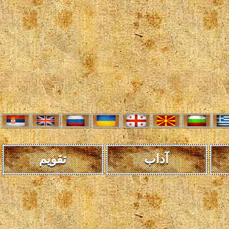
آداب
تقویم