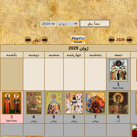
2029
ژوئن
ژوئن 2029
جمعه
پنجشنبه
چهارشنبه
سشنبه
دوشنبه
یکشنبه
1
fast-free
3
4
5
6
7
8
آب
روغن
روغن
روغن
روغن
fast-free