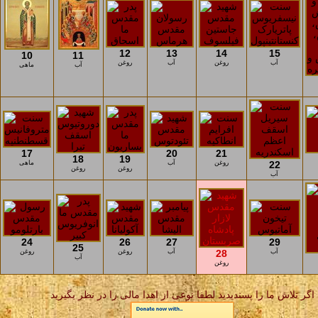
12
13
14
15
10
11
آب
روغن
آب
روغن
آب
ماهی
17
20
21
18
19
22
روغن
آب
ماهی
روغن
روغن
آب
24
26
27
29
25
آب
28
آب
روغن
روغن
آب
روغن
اگر تلاش ما را پسندیدید لطفا نوعی از اهدا مالی را در نظر بگیرید