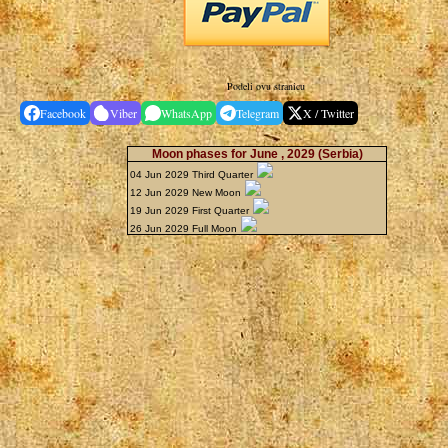
Podeli ovu stranicu
Facebook
Viber
WhatsApp
Telegram
X / Twitter
Moon phases for June , 2029
(Serbia)
04 Jun 2029 Third Quarter
12 Jun 2029 New Moon
19 Jun 2029 First Quarter
26 Jun 2029 Full Moon