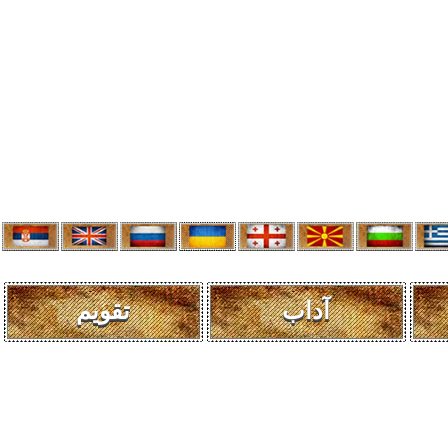
آداب
تقویم