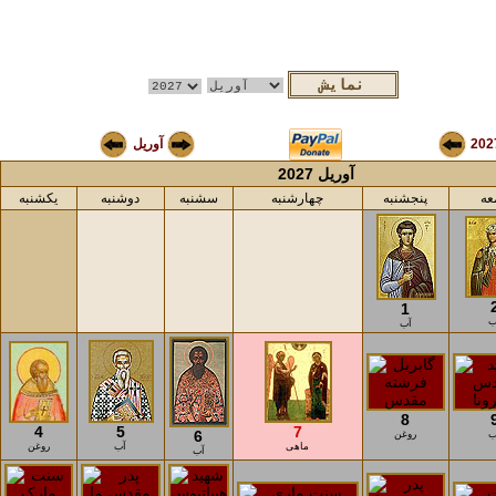
202
آوریل
آوریل 2027
عه
پنجشنبه
چهارشنبه
سشنبه
دوشنبه
یکشنبه
1
ب
آب
8
4
5
7
6
ب
روغن
ماهی
آب
روغن
آب