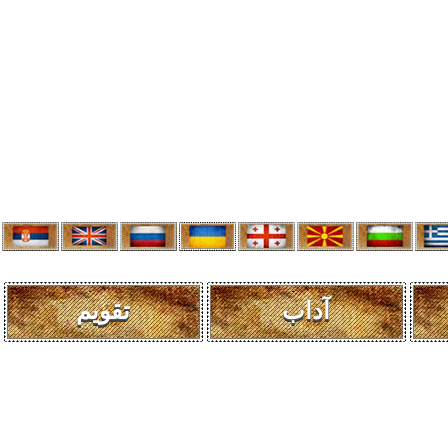
آداب
تقویم