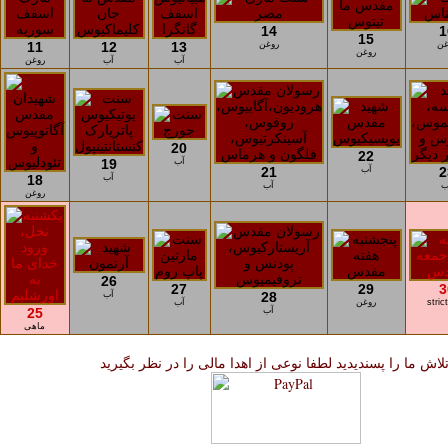
14
1
15
غن
روغن
13
12
11
روغن
آب
آب
روغن
20
22
آب
19
2
آب
21
آب
18
ب
آب
روغن
26
27
29
3
28
آب
stric
روغن
آب
آب
25
ماهی
لاش ما را پسندیدید لطفا نوعی از اهدا مالی را در نظر بگیرید