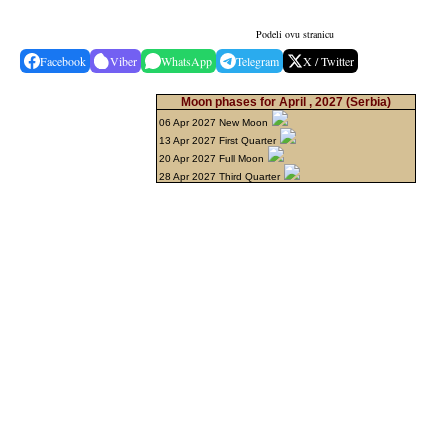
Podeli ovu stranicu
Facebook
Viber
WhatsApp
Telegram
X / Twitter
Moon phases for April , 2027
(Serbia)
06 Apr 2027 New Moon
13 Apr 2027 First Quarter
20 Apr 2027 Full Moon
28 Apr 2027 Third Quarter