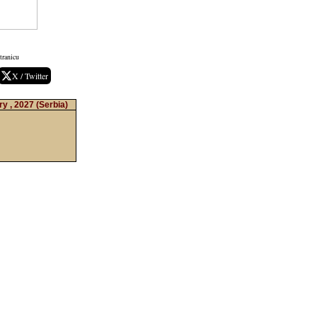
tranicu
X / Twitter
ry , 2027
(Serbia)