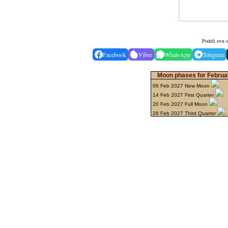
Podeli ovu s
Facebook
Viber
WhatsApp
Telegram
Moon phases for Februa
06 Feb 2027 New Moon
14 Feb 2027 First Quarter
20 Feb 2027 Full Moon
28 Feb 2027 Third Quarter