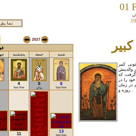
01 
19
2027
بیر
فوری
شنبه
جمعه
پنجشنبه
چها
نی کبیر
 والدینش
گرفت که
خود را در
4
5
6
 در زمان
fast-free
روغن
fast-free
روزه و...
13
11
fast-free