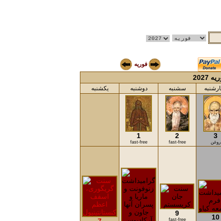
فوریه
ه 2027
رشنبه
سشنبه
دوشنبه
یکشنبه
1
2
3
روغن
fast-free
fast-free
9
10
fast-free