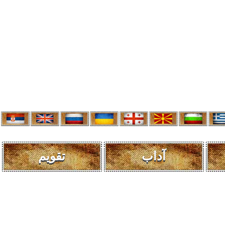
آداب
تقویم