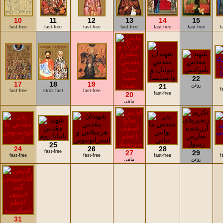
10
11
12
13
14
15
fast-free
fast-free
fast-free
fast-free
fast-free
fast-free
f
22
17
18
19
روغن
21
f
fast-free
strict fast
fast-free
20
fast-free
ماهی
25
24
26
28
fast-free
27
29
fast-free
fast-free
fast-free
f
روغن
ماهی
31