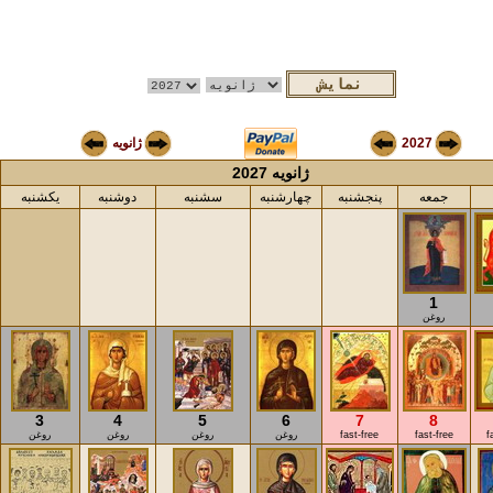
2027
ژانویه
ژانویه 2027
جمعه
پنجشنبه
چهارشنبه
سشنبه
دوشنبه
یکشنبه
1
روغن
3
4
5
6
7
8
f
fast-free
fast-free
روغن
روغن
روغن
روغن