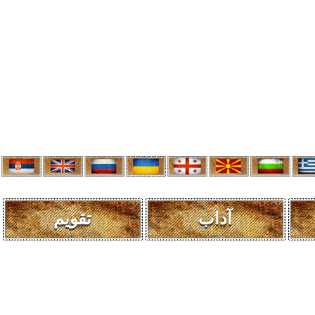
آداب
تقویم