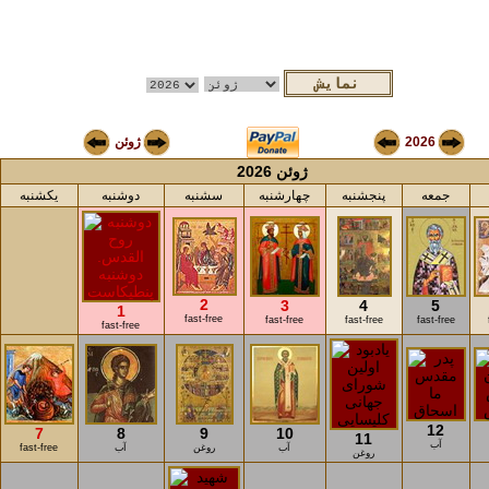
2026
ژوئن
ژوئن 2026
جمعه
پنجشنبه
چهارشنبه
سشنبه
دوشنبه
یکشنبه
2
3
4
5
1
fast-free
fast-free
fast-free
fast-free
fast-free
12
7
8
9
10
11
آب
آب
روغن
آب
fast-free
روغن