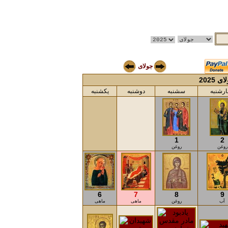
جولای
ی 2025
رشنبه
سشنبه
دوشنبه
یکشنبه
1
2
روغن
روغن
6
7
8
9
آب
روغن
ماهی
ماهی