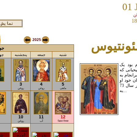
01 
18
2025
ئونتیوس
جولا
شنبه
جمعه
پنجشنبه
چها
 بود یک
حیانی که
رانجام به
ن خود او
3
4
5
نیز دستگیر شد و بعد از شکنجه های دردناک در سال 73
ماهی
روغن
روغن
به...
10
11
12
fast-free
آب
روغن