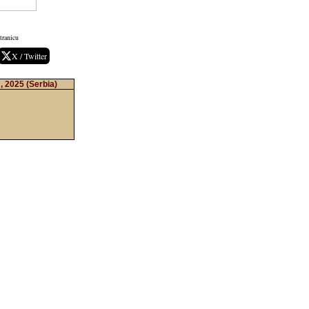
tranicu
X / Twitter
 , 2025
(Serbia)