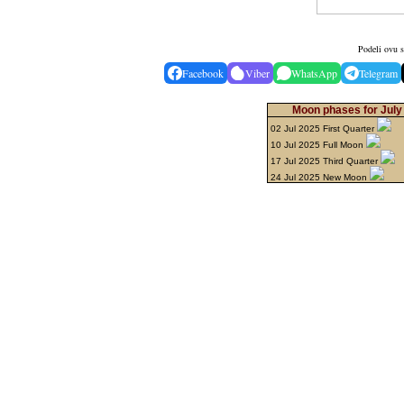
Podeli ovu s
Facebook
Viber
WhatsApp
Telegram
Moon phases for July
02 Jul 2025 First Quarter
10 Jul 2025 Full Moon
17 Jul 2025 Third Quarter
24 Jul 2025 New Moon