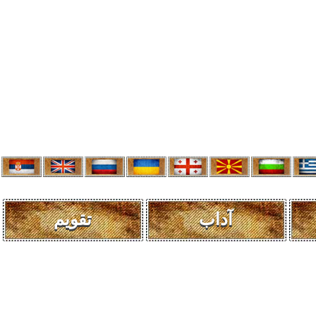
آداب
تقویم