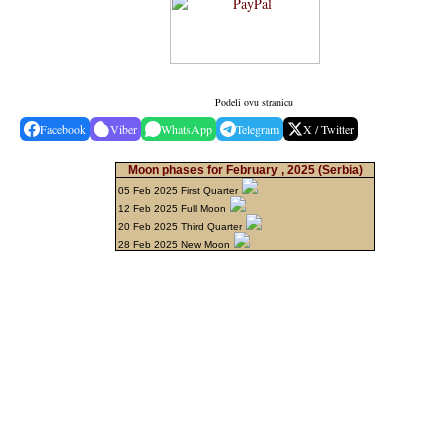
Podeli ovu stranicu
Facebook
Viber
WhatsApp
Telegram
X / Twitter
Moon phases for February , 2025
(Serbia)
05 Feb 2025 First Quarter
12 Feb 2025 Full Moon
20 Feb 2025 Third Quarter
28 Feb 2025 New Moon