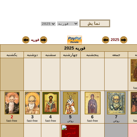
2025
فوریه
فوریه 2025
ه
جمعه
پنجشنبه
چهارشنبه
سشنبه
دوشنبه
یکشنبه
fas
2
3
4
5
6
7
fas
روغن
fast-free
روغن
fast-free
fast-free
fast-free