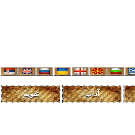
آداب
تقویم