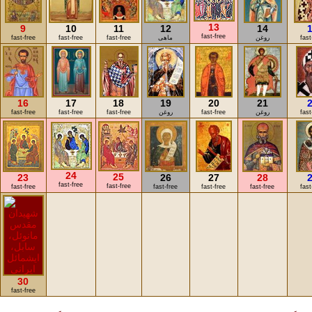
13
9
10
11
12
14
fast-free
fast
روغن
ماهی
fast-free
fast-free
fast-free
16
17
18
19
20
21
fast
روغن
fast-free
روغن
fast-free
fast-free
fast-free
24
25
23
26
27
28
fast-free
fast-free
fast-free
fast-free
fast-free
fast-free
fast
30
fast-free