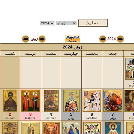
2024
ژوئن
ژوئن 2024
ه
جمعه
پنجشنبه
چهارشنبه
سشنبه
دوشنبه
یکشنبه
fast
2
3
4
5
6
7
fast
روغن
fast-free
روغن
fast-free
fast-free
fast-free