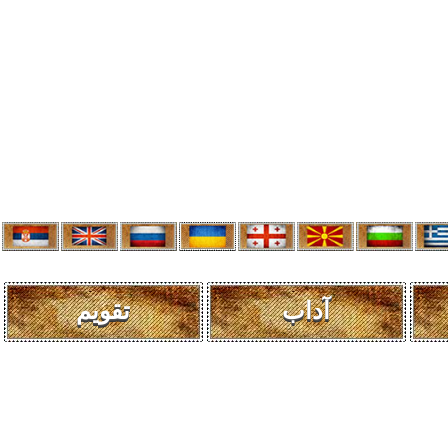
آداب
تقویم