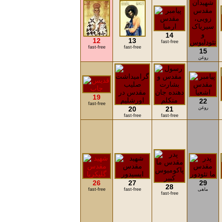
14
12
13
fast-free
fast-free
fast-free
15
روغن
19
22
fast-free
روغن
21
20
fast-free
fast-free
26
27
29
28
ماهی
fast-free
fast-free
fast-free