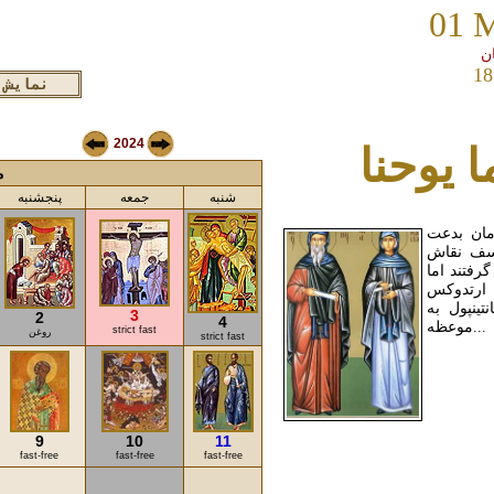
01 
18
2024
 یوحنا
می
شنبه
جمعه
پنجشنبه
مان بدعت
وسف نقاش
رفتند اما
 ارتدوکس
تینپول به
3
2
4
موعظه...
strict fast
روغن
strict fast
9
10
11
fast-free
fast-free
fast-free