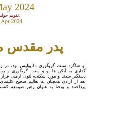
May 2024
تقویم جولیان:
 Apr 2024
پدر مقدس ما
او شاگرد سنت گریگوری دکاپولیس بود، در ز
گذاری به آیکن ها او و سنت گریگوری و ی
دستگیر شدند و مورد شکنجه لئوی ارمنی قرار گ
بعد از آزادی همچنان به تعالیم صحیح کلیسای
پرداختند و یوحنا به عنوان رهبر صومعه کنستان