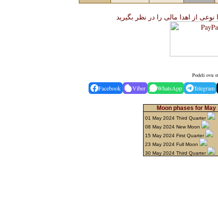
 نوعی از اهدا مالی را در نظر بگیرید
Podeli ovu s
Facebook
Viber
WhatsApp
Telegram
Moon phases for May 
01 May 2024 Third Quarter
08 May 2024 New Moon
15 May 2024 First Quarter
23 May 2024 Full Moon
30 May 2024 Third Quarter