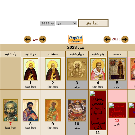
2023
می
می 2023
جمعه
پنجشنبه
چهارشنبه
سشنبه
دوشنبه
یکشنبه
1
2
3
4
5
روغن
fast-free
روغن
fast-free
fast-free
12
7
8
9
10
ماهی
ماهی
fast-free
fast-free
fast-free
11