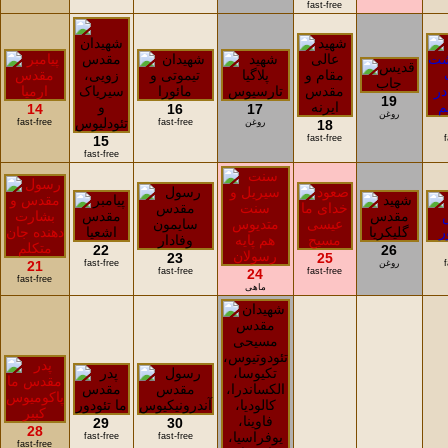
fast-free
19
14
16
17
روغن
18
روغن
fast-free
fast-free
15
fast-free
fast-free
22
26
23
25
روغن
fast-free
21
fast-free
24
fast-free
fast-free
ماهی
29
30
28
fast-free
fast-free
fast-free