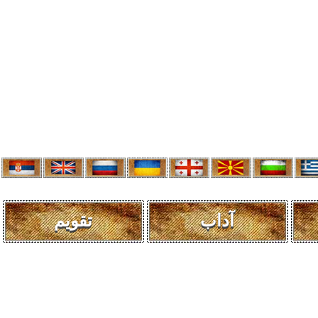
آداب
تقویم