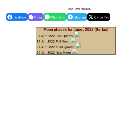
Podeli ovu stranicu
Facebook
Viber
WhatsApp
Telegram
X / Twitter
Moon phases for June , 2022
(Serbia)
07 Jun 2022 First Quarter
14 Jun 2022 Full Moon
21 Jun 2022 Third Quarter
29 Jun 2022 New Moon