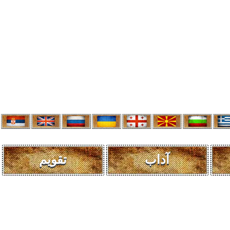
آداب
تقویم