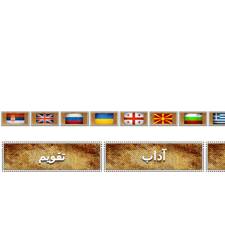
آداب
تقویم