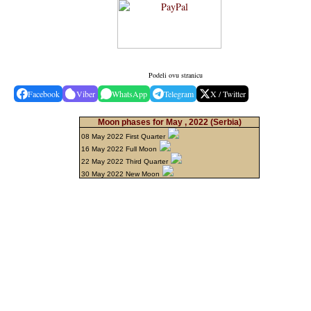
Podeli ovu stranicu
Facebook
Viber
WhatsApp
Telegram
X / Twitter
Moon phases for May , 2022
(Serbia)
08 May 2022 First Quarter
16 May 2022 Full Moon
22 May 2022 Third Quarter
30 May 2022 New Moon