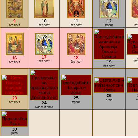
9
10
11
12
без пост
без пост
без пост
масло
бе
17
18
16
без пост
19
бе
без пост
без пост
без пост
26
23
25
води
м
без пост
24
масло
масло и вино
30
риба