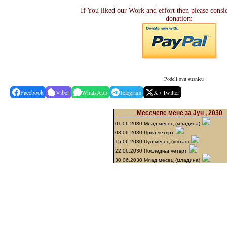
If You liked our Work and effort then please consi
donation:
Podeli ovu stranicu
Facebook
Viber
WhatsApp
Telegram
X / Twitter
Месечеве мене за Јун , 2030
01.06.2030 Млад месец (младина)
08.06.2030 Прва четврт
15.06.2030 Пун месец (уштап)
22.06.2030 Последња четврт
30.06.2030 Млад месец (младина)