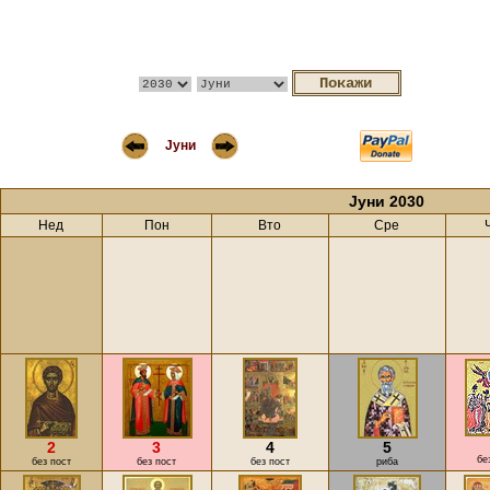
Јуни
Јуни 2030
Нед
Пон
Вто
Сре
2
3
4
5
бе
без пост
без пост
без пост
риба