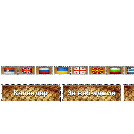
Календар
За веб-админ