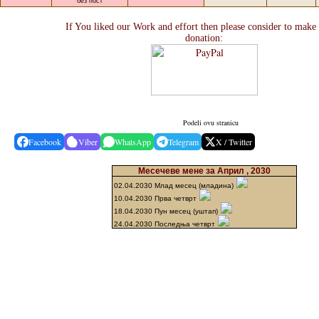
без пост
If You liked our Work and effort then please consider to make
donation:
Podeli ovu stranicu
Facebook
Viber
WhatsApp
Telegram
X / Twitter
Месечеве мене за Април , 2030
02.04.2030 Млад месец (младина)
10.04.2030 Прва четврт
18.04.2030 Пун месец (уштап)
24.04.2030 Последња четврт