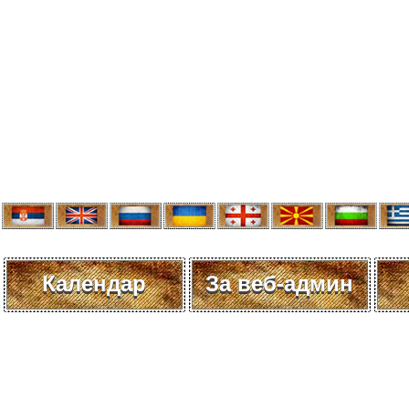
Календар
За веб-админ