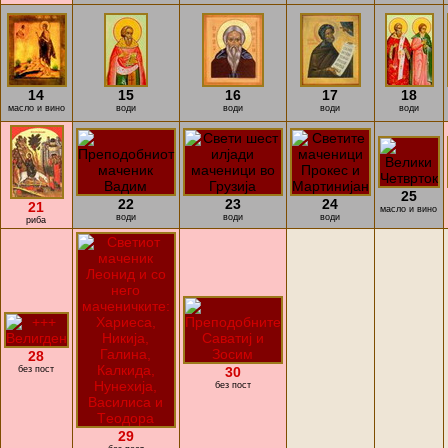
14
15
16
17
18
масло и вино
води
води
води
води
25
22
23
24
21
масло и вино
води
води
води
риба
28
без пост
30
без пост
29