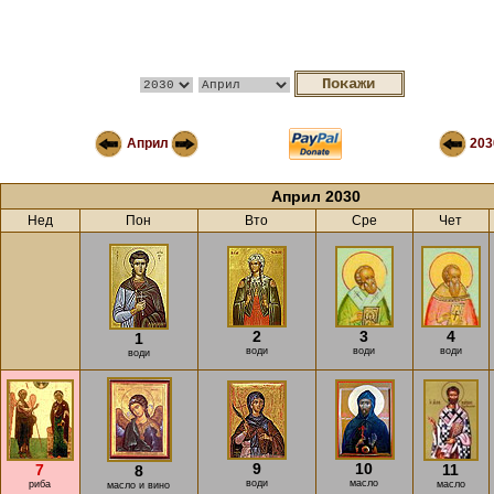
Април
203
Април 2030
Нед
Пон
Вто
Сре
Чет
2
3
4
1
води
води
води
води
9
10
7
11
8
води
масло
риба
масло
масло и вино