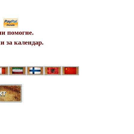
ни помогне.
и за календар.
кт