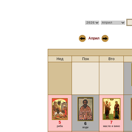
Април
Нед
Пон
Вто
5
7
6
риба
масло и вино
води