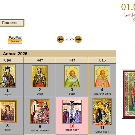
01.
Јулиј
1
2026
Април 2026
Сре
Чет
Пет
Саб
2
3
4
1
води
води
масло и вино
води
8
10
9
11
води
строг пост
масло и вино
строг пост