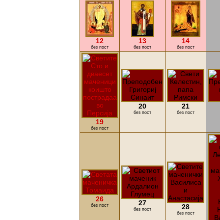
12
13
14
без пост
без пост
без пост
20
21
без пост
без пост
19
без пост
26
27
без пост
28
без пост
без пост