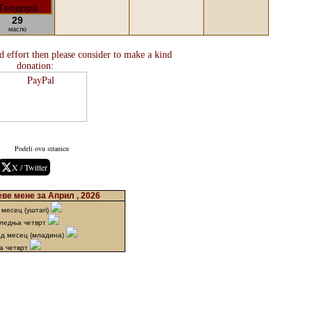
29
масло
 effort then please consider to make a kind
donation:
Podeli ovu stranicu
X / Twitter
ве мене за Април , 2026
 месец (уштап)
следња четврт
ад месец (младина)
а четврт