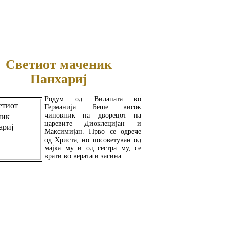
ПОВЕЌЕ...
Светиот маченик
Панхариј
Родум од Вилапата во
Германија. Беше висок
чиновник на дворецот на
царевите Диоклецијан и
Максимијан. Прво се одрече
од Христа, но посоветуван од
мајка му и од сестра му, се
врати во верата и загина...