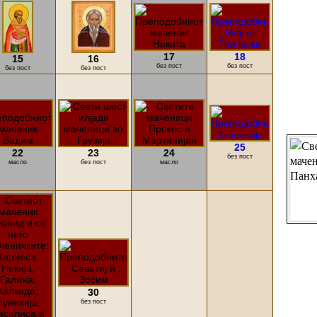
17
18
15
16
без пост
без пост
без пост
без пост
25
22
23
24
без пост
масло
без пост
масло
30
без пост