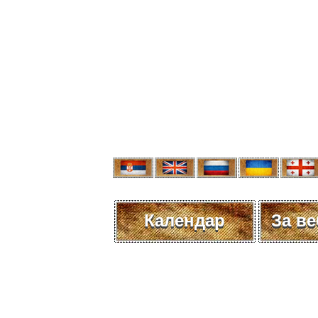
Календар
За в