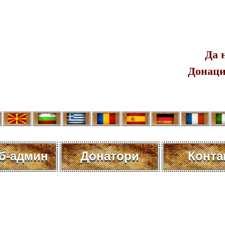
Да 
Донаци
еб-админ
Донатори
Конта