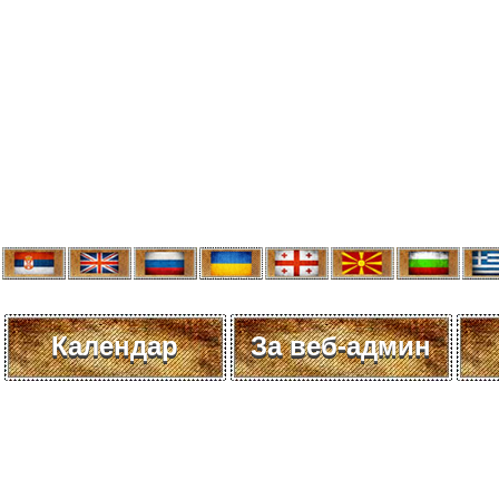
Календар
За веб-админ