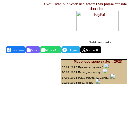
If You liked our Work and effort then please consid
donation:
Podeli ovu stranicu
Facebook
Viber
WhatsApp
Telegram
X / Twitter
Месечеве мене за Јул , 2023
03.07.2023 Пун месец (уштап)
10.07.2023 Последња четврт
17.07.2023 Млад месец (младина)
25.07.2023 Прва четврт