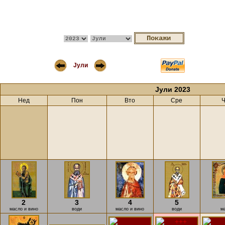
Јули
Јули 2023
Нед
Пон
Вто
Сре
2
3
4
5
масло и вино
води
масло и вино
води
м