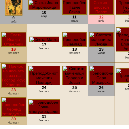
10
води
11
12
9
масло
риба
без
риба
17
16
без пост
18
19
без пост
без пост
масло
без
24
25
26
23
без
без пост
без пост
масло
без пост
31
30
без пост
без пост