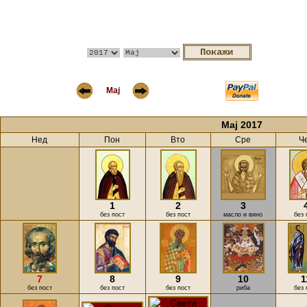
Маj
Мај 2017
Нед
Пон
Вто
Сре
Ч
1
2
3
без пост
без пост
масло и вино
без 
7
8
9
10
1
без пост
без пост
без пост
риба
без 