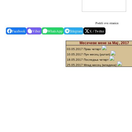
Podeli ovu stranicu
Facebook
Viber
WhatsApp
Telegram
X / Twitter
Месечеве мене за Мај , 2017
03.05.2017 Прва четврт
10.05.2017 Пун месец (уштап)
18.05.2017 Последња четврт
25.05.2017 Млад месец (младина)