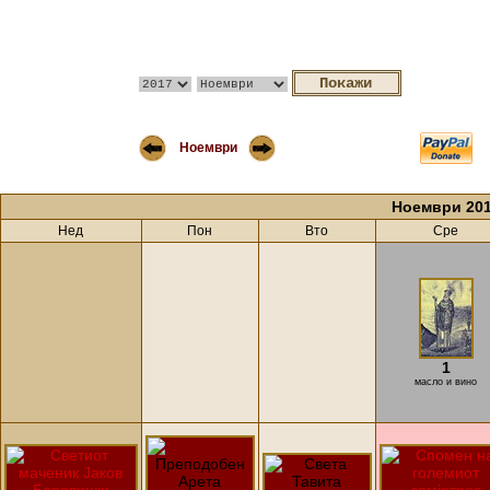
Ноември
Ноември 20
Нед
Пон
Вто
Сре
1
масло и вино