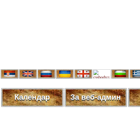
Календар
За веб-админ