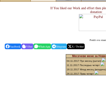
If You liked our Work and effort then pl
donation:
Podeli ovu stran
Facebook
Viber
WhatsApp
Telegram
X / Twitter
Месечеве мене за Новем
04.11.2017 Пун месец (уштап)
11.11.2017 Последња четврт
18.11.2017 Млад месец (младина
26.11.2017 Прва четврт