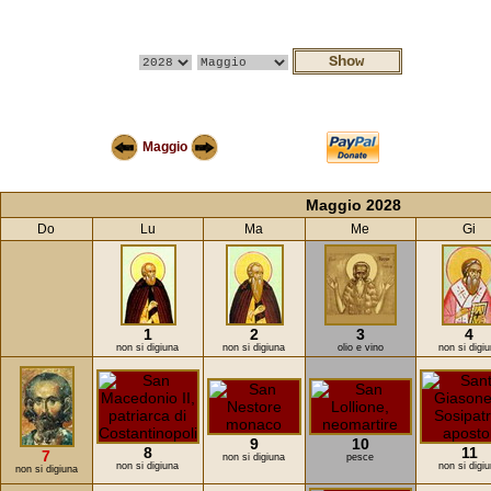
Maggio
Maggio 2028
Do
Lu
Ma
Me
Gi
1
2
3
4
non si digiuna
non si digiuna
olio e vino
non si digi
9
10
8
11
7
non si digiuna
pesce
non si digiuna
non si digi
non si digiuna