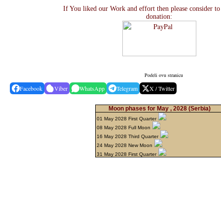
If You liked our Work and effort then please consider t
donation:
Podeli ovu stranicu
Facebook
Viber
WhatsApp
Telegram
X / Twitter
Moon phases for May , 2028
(Serbia)
01 May 2028 First Quarter
08 May 2028 Full Moon
16 May 2028 Third Quarter
24 May 2028 New Moon
31 May 2028 First Quarter