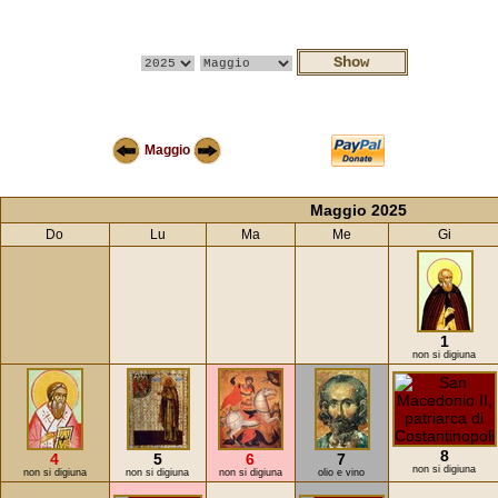
Maggio
Maggio 2025
Do
Lu
Ma
Me
Gi
1
non si digiuna
8
4
5
6
7
non si digiuna
non si digiuna
non si digiuna
non si digiuna
olio e vino