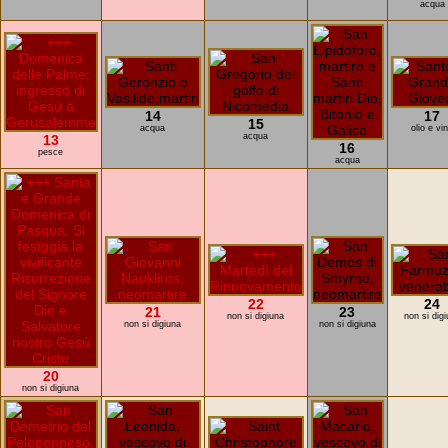
acqua
14
17
15
acqua
olio e vi
acqua
13
16
pesce
acqua
22
24
21
23
non si digiuna
non si dig
non si digiuna
non si digiuna
20
non si digiuna