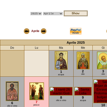
Aprile
Aprile 2025
Do
Lu
Ma
Me
Gi
2
3
1
olio
olio
acqua
8
9
olio e vino
acqua
7
6
10
pesce
olio e vino