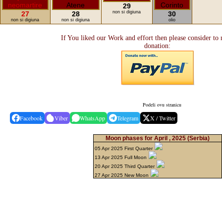
29
non si digiuna
27
28
30
non si digiuna
non si digiuna
olio
If You liked our Work and effort then please consider to
donation:
Podeli ovu stranicu
Facebook
Viber
WhatsApp
Telegram
X / Twitter
Moon phases for April , 2025
(Serbia)
05 Apr 2025 First Quarter
13 Apr 2025 Full Moon
20 Apr 2025 Third Quarter
27 Apr 2025 New Moon