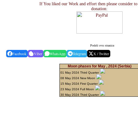
If You liked our Work and effort then please consider t
donation:
Podeli ovu stranicu
Facebook
Viber
WhatsApp
Telegram
X / Twitter
Moon phases for May , 2024
(Serbia)
01 May 2024 Third Quarter
08 May 2024 New Moon
15 May 2024 First Quarter
23 May 2024 Full Moon
30 May 2024 Third Quarter