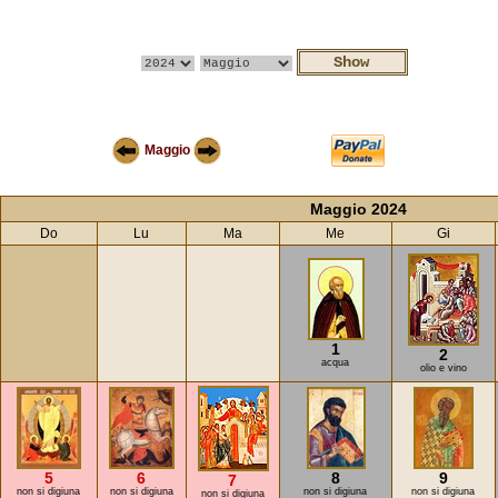
Maggio
Maggio 2024
Do
Lu
Ma
Me
Gi
1
2
acqua
olio e vino
5
6
8
9
7
non si digiuna
non si digiuna
non si digiuna
non si digiuna
non si digiuna