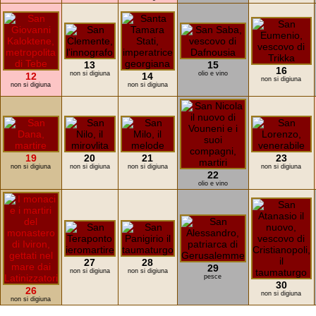
13
15
16
non si digiuna
olio e vino
12
14
non si digiuna
non si digiuna
non si digiuna
19
20
21
23
non si digiuna
non si digiuna
non si digiuna
non si digiuna
22
olio e vino
27
28
29
non si digiuna
non si digiuna
pesce
30
26
non si digiuna
non si digiuna