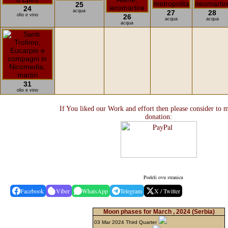
25
24
acqua
27
28
olio e vino
26
acqua
acqua
acqua
31
olio e vino
If You liked our Work and effort then please consider to 
donation:
Podeli ovu stranicu
Facebook
Viber
WhatsApp
Telegram
X / Twitter
Moon phases for March , 2024
(Serbia)
03 Mar 2024 Third Quarter