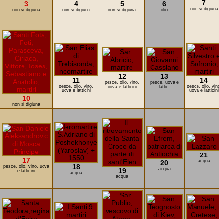
7
3
4
5
6
non si digiuna
non si digiuna
non si digiuna
non si digiuna
olio
12
13
11
14
pesce, olio, vino,
pesce, uova e
pesce, olio, vino,
pesce, olio, vin
uova e latticini
lattic.
uova e latticini
uova e latticini
10
non si digiuna
21
17
acqua
20
18
pesce, olio, vino, uova
acqua
19
e latticini
acqua
acqua