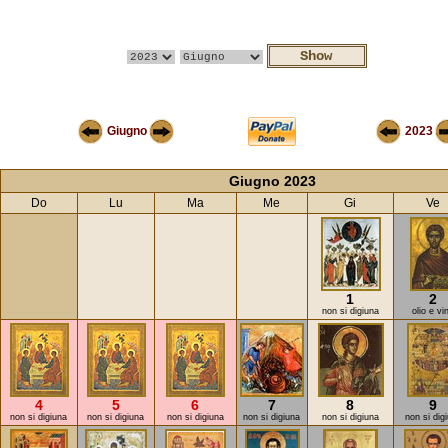
Giugno
2023
Giugno 2023
Do
Lu
Ma
Me
Gi
Ve
1
2
non si digiuna
olio e vi
4
5
6
7
8
9
non si digiuna
non si digiuna
non si digiuna
non si digiuna
non si digiuna
non si dig