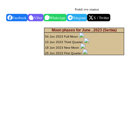
Podeli ovu stranicu
Facebook
Viber
WhatsApp
Telegram
X / Twitter
Moon phases for June , 2023
(Serbia)
04 Jun 2023 Full Moon
10 Jun 2023 Third Quarter
18 Jun 2023 New Moon
26 Jun 2023 First Quarter