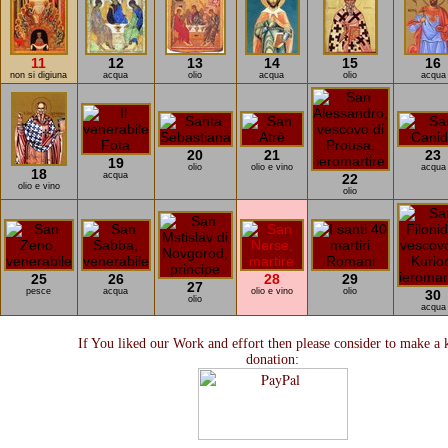
11
12
13
14
15
16
non si digiuna
acqua
olio
acqua
olio
acqua
20
21
23
19
olio
olio e vino
acqua
18
acqua
22
olio e vino
olio
25
26
28
29
27
pesce
acqua
olio e vino
olio
30
olio
acqua
If You liked our Work and effort then please consider to make a 
donation: