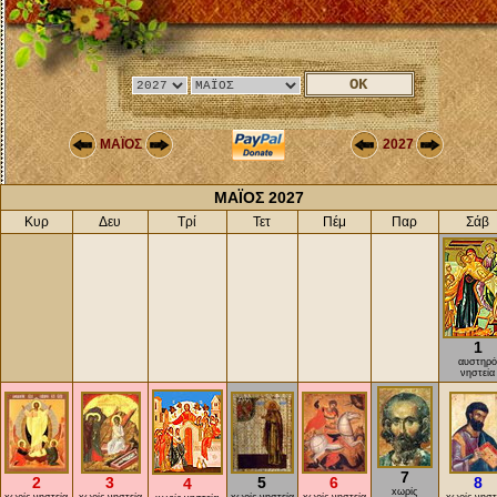
ΜΑΪΟΣ
2027
ΜΑΪΟΣ 2027
Κυρ
Δευ
Τρί
Τετ
Πέμ
Παρ
Σάβ
1
αυστηρ
νηστεία
7
2
3
5
6
8
4
xωρίς