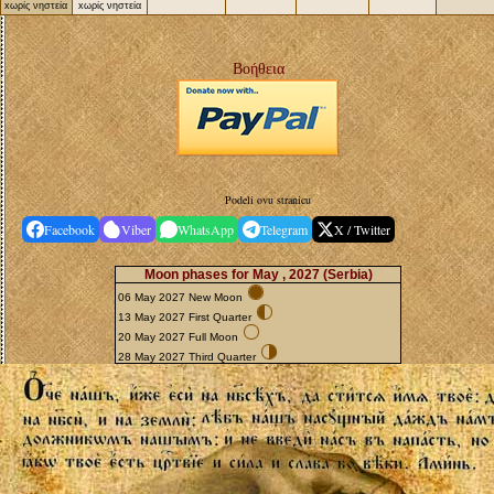
xωρίς νηστεία
xωρίς νηστεία
Βοήθεια
Podeli ovu stranicu
Facebook
Viber
WhatsApp
Telegram
X / Twitter
Moon phases for May , 2027
(Serbia)
06 May 2027 New Moon
13 May 2027 First Quarter
20 May 2027 Full Moon
28 May 2027 Third Quarter